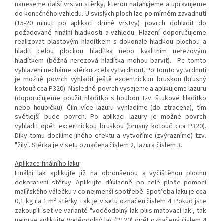
naneseme další vrstvu stěrky, kterou natahujeme a upravujeme
do konečného vzhledu. U svislých ploch lze po mírném zavadnutí
(15-20 minut po aplikaci druhé vrstvy) povrch dohladit do
požadované finální hladkosti a vzhledu. Hlazení doporučujeme
realizovat plastovým hladítkem s dokonale hladkou plochou a
hladit celou plochou hladítka nebo kvalitním nerezovým
hladítkem (běžná nerezová hladítka mohou barvit). Po tomto
vyhlazení necháme stěrku zcela vytvrdnout. Po tomto vytvrdnutí
je možné povrch vyhladit ještě excentrickou bruskou (brusný
kotouč cca P320). Následně povrch vysajeme a aplikujeme lazuru
(doporučujeme použít hladítko s houbou tzv. štukové hladítko
nebo houbičku). Čím více lazuru vyhladíme (do ztracena), tím
světlejší bude povrch. Po aplikaci lazury je možné povrch
vyhladit opět excentrickou bruskou (brusný kotouč cca P320).
Díky tomu docílíme jiného efektu a vytvoříme (zvýrazníme) tzv.
"žíly". Stěrka je v setu označena číslem 2, lazura číslem 3.
Aplikace finálního laku
:
Finální lak aplikujte již na obroušenou a vyčištěnou plochu
dekorativní stěrky. Aplikujte důkladně po celé ploše pomocí
malířského válečku v co nejmenší spotřebě. Spotřeba laku je cca
0,1 kg na 1 m² stěrky. Lak je v setu označen číslem 4. Pokud jste
zakoupili set ve variantě "voděodolný lak plus matovací lak", tak
nejprve aplikujte Voděodolný lak (P120) opět označený číslem 4