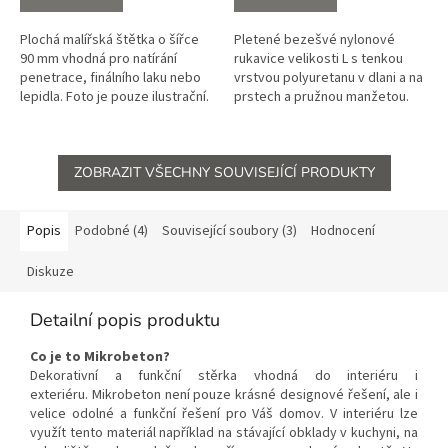
Plochá malířská štětka o šířce
Pletené bezešvé nylonové
90 mm vhodná pro natírání
rukavice velikosti L s tenkou
penetrace, finálního laku nebo
vrstvou polyuretanu v dlani a na
lepidla. Foto je pouze ilustrační.
prstech a pružnou manžetou.
Objednání je možné pouze s
Foto je pouze ilustrační.
dalším materiálem.
Objednání je možné...
ZOBRAZIT VŠECHNY SOUVISEJÍCÍ PRODUKTY
Popis
Podobné (4)
Související soubory (3)
Hodnocení
Diskuze
Detailní popis produktu
Co je to Mikrobeton?
Dekorativní a funkční stěrka vhodná do interiéru i
exteriéru. Mikrobeton není pouze krásné designové řešení, ale i
velice odolné a funkční řešení pro Váš domov. V interiéru lze
využít tento materiál například na stávající obklady v kuchyni, na