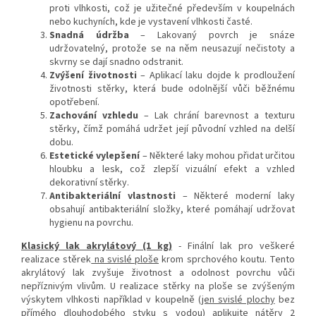
proti vlhkosti, což je užitečné především v koupelnách
nebo kuchyních, kde je vystavení vlhkosti časté.
Snadná údržba
– Lakovaný povrch je snáze
udržovatelný, protože se na něm neusazují nečistoty a
skvrny se dají snadno odstranit.
Zvýšení životnosti
– Aplikací laku dojde k prodloužení
životnosti stěrky, která bude odolnější vůči běžnému
opotřebení.
Zachování vzhledu
– Lak chrání barevnost a texturu
stěrky, čímž pomáhá udržet její původní vzhled na delší
dobu.
Estetické vylepšení
– Některé laky mohou přidat určitou
hloubku a lesk, což zlepší vizuální efekt a vzhled
dekorativní stěrky.
Antibakteriální vlastnosti
– Některé moderní laky
obsahují antibakteriální složky, které pomáhají udržovat
hygienu na povrchu.
Klasický lak akrylátový (1 kg)
- Finální lak pro veškeré
realizace stěrek
na svislé ploše
krom sprchového koutu. Tento
akrylátový lak zvyšuje životnost a odolnost povrchu vůči
nepříznivým vlivům. U realizace stěrky na ploše se zvýšeným
výskytem vlhkosti například v koupelně (
jen svislé plochy
bez
přímého dlouhodobého styku s vodou) aplikujte nátěry 2