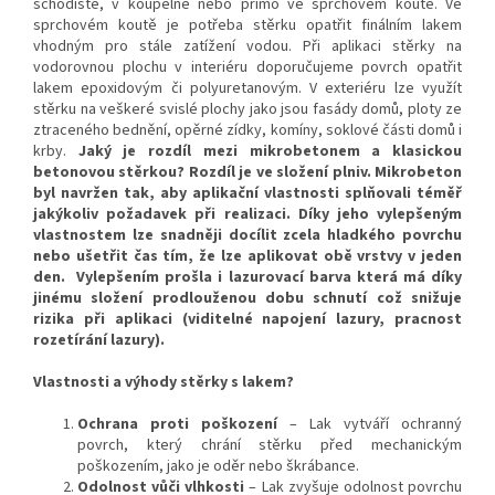
schodiště, v koupelně nebo přímo ve sprchovém koutě. Ve
sprchovém koutě je potřeba stěrku opatřit finálním lakem
vhodným pro stále zatížení vodou. Při aplikaci stěrky na
vodorovnou plochu v interiéru doporučujeme povrch opatřit
lakem epoxidovým či polyuretanovým. V exteriéru lze využít
stěrku na veškeré svislé plochy jako jsou fasády domů, ploty ze
ztraceného bednění, opěrné zídky, komíny, soklové části domů i
krby.
Jaký je rozdíl mezi mikrobetonem a klasickou
betonovou stěrkou? Rozdíl je ve složení plniv. Mikrobeton
byl navržen tak, aby aplikační vlastnosti splňovali téměř
jakýkoliv požadavek při realizaci. Díky jeho vylepšeným
vlastnostem lze snadněji docílit zcela hladkého povrchu
nebo ušetřit čas tím, že lze aplikovat obě vrstvy v jeden
den. Vylepšením prošla i lazurovací barva která má díky
jinému složení prodlouženou dobu schnutí což snižuje
rizika při aplikaci (viditelné napojení lazury, pracnost
rozetírání lazury).
Vlastnosti a výhody stěrky s lakem?
Ochrana proti poškození
– Lak vytváří ochranný
povrch, který chrání stěrku před mechanickým
poškozením, jako je oděr nebo škrábance.
Odolnost vůči vlhkosti
– Lak zvyšuje odolnost povrchu