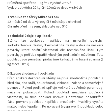
Průměrná spotřeba 1 kg/m2 v jedné vrstvě
Vydatnost vědra 20 kg činí 10 m2 ve dvou vrstvách
Trvanlivost stěrky Mikrobeton?
12 měsíců od data výroby či 6 měsíců po otevření
Chraňte před mrazem, skladujte nad 5°C
Technické údaje k aplikaci?
Stěrku lze aplikovat například na minerální povrchy,
sádrokartonové desky, dřevovláknité desky a dále na veškeré
povrchy které splňují vlastnosti dle technického listu. Tyto
povrchy je potřeba opatřit vhodným podkladním můstkem. Tuto
podkladovou penetraci přidáváme ke každému balení zdarma (3
kg = cca 10m2).
Důkladné zhodnocení podkladu
:
Před aplikací dekorativní stěrky nejprve zhodnotíme podklad z
hlediska jeho stáří, soudržnosti, vlhkosti, izolace a samozřejmě
pevnosti. Pokud podklad splňuje veškeré potřebné parametry,
můžeme pokračovat. Pokud podklad nesplňuje potřebné
vlastnosti, musíme podklad upravit. Odstraníme nesoudržné
části povrchu podkladu například broušením. Praskliny vyplňte
maltou nebo lepidlem. Po upravení (vyspravení) podkladu celou