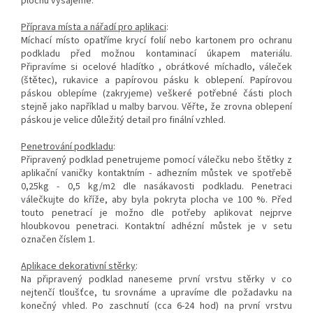
plochu vysajeme.
Příprava místa a nářadí pro aplikaci
:
Míchací místo opatříme krycí folií nebo kartonem pro ochranu
podkladu před možnou kontaminací úkapem materiálu.
Připravíme si ocelové hladítko , obrátkové míchadlo, váleček
(štětec), rukavice a papírovou pásku k oblepení. Papírovou
páskou oblepíme (zakryjeme) veškeré potřebné části ploch
stejně jako například u malby barvou. Věřte, že zrovna oblepení
páskou je velice důležitý detail pro finální vzhled.
Penetrování podkladu
:
Připravený podklad penetrujeme pomocí válečku nebo štětky z
aplikační vaničky kontaktním - adhezním můstek ve spotřebě
0,25kg - 0,5 kg/m2 dle nasákavosti podkladu. Penetraci
válečkujte do kříže, aby byla pokryta plocha ve 100 %. Před
touto penetrací je možno dle potřeby aplikovat nejprve
hloubkovou penetraci. Kontaktní adhézní můstek je v setu
označen číslem 1.
Aplikace dekorativní stěrky
:
Na připravený podklad naneseme první vrstvu stěrky v co
nejtenčí tloušťce, tu srovnáme a upravíme dle požadavku na
konečný vhled. Po zaschnutí (cca 6-24 hod) na první vrstvu