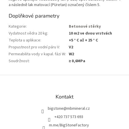
a následně lak matovací (PUretan) označený číslem 5.
Doplňkové parametry
Kategorie
:
Betonové stěrky
Vydatnost vědra 20 kg
:
10 m2 ve dvou vrstvách
Teplota u aplikace
:
+5 ° C až + 25 ° C
Propustnost pro vodní páru V
:
V2
Permeabilita vody v kapal. fázi W
:
W2
Soudržnost
:
≥ 0,6MPa
Z
á
p
a
Kontakt
t
í
bigstone
@
mbmineral.cz
+420 737 573 693
m.me/BigStoneFactory