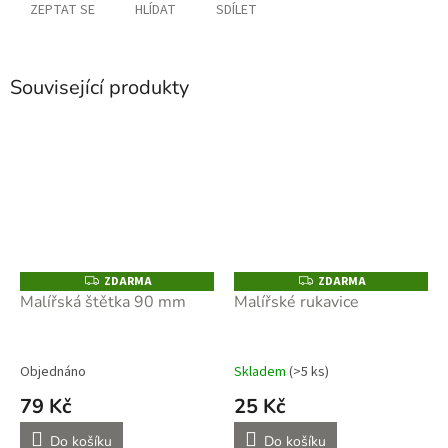
ZEPTAT SE
HLÍDAT
SDÍLET
Související produkty
ZDARMA
ZDARMA
Z
Z
D
D
Malířská štětka 90 mm
Malířské rukavice
A
A
R
R
M
M
A
A
Objednáno
Skladem
(>5 ks)
79 Kč
25 Kč
Do košíku
Do košíku