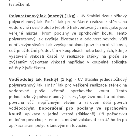
(válečkem).
Polyuretanový lak (matný) (1 kg)
- UV Stabilní dvousložkový
polyuretanový lak. Finální lak pro veškeré realizace stěrek na
vodorovné i svislé ploše (včetně frekventovaných míst jako jsou
veřejné místa) krom podlahy ve sprchovém koutu. Tento
polyuretanový lak zvyšuje životnost a odolnost povrchu vůči
nepříznivým vlivům. Lak zvyšuje odolnost povrchu proti vlhkosti,
což je užitečné především v koupelnách nebo kuchyních, kde je
vystavení vlhkosti časté. U realizace stěrky na ploše se
zvýšeným výskytem vlhkosti například v koupelně aplikujte
nátěry 2 (válečkem).
Voděodolný lak (lesklý) (1 kg)
- UV Stabilní jednosložkový
polyuretanový lak. Finální lak pro veškeré realizace stěrek na
vodorovné ploše včetně sprchového koutu. Tento
jednosložkový polyuretanový lak zvyšuje životnost a odolnost
povrchu vůči nepříznivým vlivům a zároveň dělá povrch
voděodolným.
Doporučení pro podlahy ve sprchovém
koutě
. Aplikace v jedné vrstvě (důkladně). Při požadavku
matného povrchu je tento lak možné zalakovat cca 48 hodin po
aplikaci lakem polyuretanovým matovacím.