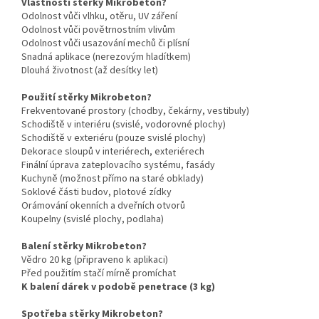
Vlastnosti stěrky Mikrobeton?
Odolnost vůči vlhku, otěru, UV záření
Odolnost vůči povětrnostním vlivům
Odolnost vůči usazování mechů či plísní
Snadná aplikace (nerezovým hladítkem)
Dlouhá životnost (až desítky let)
Použití stěrky Mikrobeton?
Frekventované prostory (chodby, čekárny, vestibuly)
Schodiště v interiéru (svislé, vodorovné plochy)
Schodiště v exteriéru (pouze svislé plochy)
Dekorace sloupů v interiérech, exteriérech
Finální úprava zateplovacího systému, fasády
Kuchyně (možnost přímo na staré obklady)
Soklové části budov, plotové zídky
Orámování okenních a dveřních otvorů
Koupelny (svislé plochy, podlaha)
Balení stěrky Mikrobeton?
Vědro 20 kg (připraveno k aplikaci)
Před použitím stačí mírně promíchat
K balení dárek v podobě penetrace (3 kg)
Spotřeba stěrky Mikrobeton?