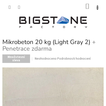
Přejít
NÁKU
na
obsah
KOŠÍK
Mikrobeton 20 kg (Light Gray 2)
+
Penetrace zdarma
Množstevní
Průměrné
Neohodnoceno
Podrobnosti hodnocení
sleva
hodnocení
produktu
je
0,0
z
5
hvězdiček.