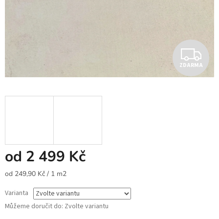
Z
ZDARMA
D
A
R
M
A
od
2 499 Kč
Měrná
od 249,90 Kč / 1 m2
cena:
Varianta
Můžeme doručit do:
Zvolte variantu