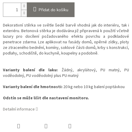
Přidat do košíku
Dekorativní stěrka ve světle šedé barvě vhodná jak do interiéru, tak i
exteriéru. Betonová stěrka je dodávána již připravená k použití včetně
lazury pro docílení požadovaného efektu povrchu a podkladové
penetrace zdarma. Lze aplikovat na fasády domů, opěrné zídky, ploty
ze ztraceného bednění, komíny, soklové části domů, krby s konstrukcí,
podlahy, schodiště, do kuchyně, koupelny a podobně.
Varianty balení dle laku:
Žádný, akrylátový, PU matný, PU
voděodolný, PU voděodolný plus PU matný
Varianty balení dle hmotnosti:
20 kg nebo 10 kg balení poptávkou
Odstín se může lišit dle nastavení monitoru.
Detailní informace