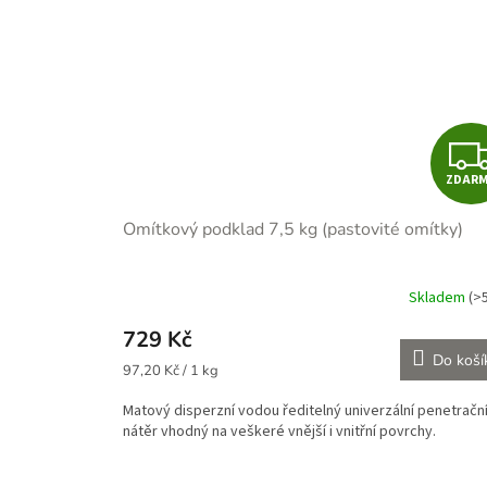
ZDAR
Omítkový podklad 7,5 kg (pastovité omítky)
Skladem
(>
729 Kč
Do koší
Měrná
97,20 Kč / 1 kg
cena:
Matový disperzní vodou ředitelný univerzální penetračn
nátěr vhodný na veškeré vnější i vnitřní povrchy.