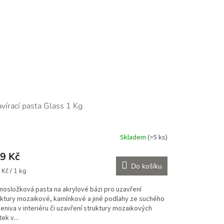
vírací pasta Glass 1 Kg
Skladem
(>5 ks)
měrné
nocení
9 Kč
duktu
Do košíku
ná
Kč / 1 kg
:
nosložková pasta na akrylové bázi pro uzavření
uktury mozaikové, kamínkové a jiné podlahy ze suchého
zdiček.
niva v interiéru či uzavření struktury mozaikových
ek v...