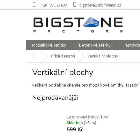
Přejít
+420 737 573 693
bigstone@mbmineral.cz
na
obsah
Mozaikové omítky
Betonové stěrky
Pastovit
Domů
Příslušenství
Vertikální plochy
Vertikální plochy
Veškerá potřebná chemie pro mozaikové omítky, fasádní 
Nejprodávanější
Lazurovací barvy 1 kg
Skladem
(>5 ks)
599 Kč