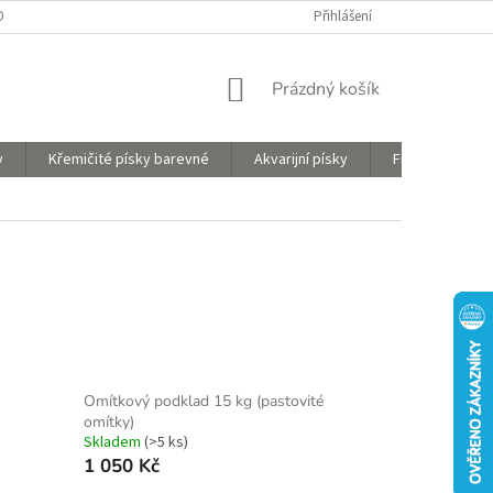
O PRODUKTECH
OBCHODNÍ PODMÍNKY
Přihlášení
OCHRANA OSOBNÍCH ÚDAJŮ
NÁKUPNÍ
Prázdný košík
KOŠÍK
y
Křemičité písky barevné
Akvarijní písky
Filtrační písky
Omítkový podklad 15 kg (pastovité
omítky)
Skladem
(>5 ks)
1 050 Kč