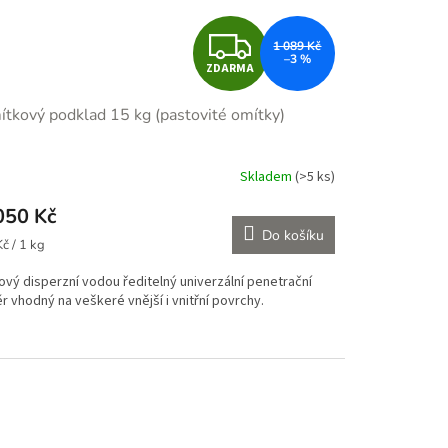
Z
1 089 Kč
–3 %
ZDARMA
D
tkový podklad 15 kg (pastovité omítky)
A
R
Skladem
(>5 ks)
M
050 Kč
Do košíku
ná
A
č / 1 kg
:
ový disperzní vodou ředitelný univerzální penetrační
r vhodný na veškeré vnější i vnitřní povrchy.