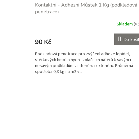
Kontaktní - Adhézní Můstek 1 Kg (podkladová
penetrace)
Skladem
(>
Do koší
90 Kč
Podkladová penetrace pro zvýšení adheze lepidel,
stěrkových hmot a hydroizolačních nátěrů k savým i
nesavým podkladům v interiéru i exteriéru. Průměrná
spotřeba 0,3 kg na m2 v...