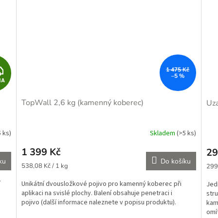
Z
1 475 Kč
–5 %
MA
D
TopWall 2,6 kg (kamenný koberec)
Uza
A
R
5 ks)
Skladem
(>5 ks)
Prů
hod
M
1 399 Kč
29
pro
ku
Do košíku
je
Měrná
Měr
A
538,08 Kč / 1 kg
299 
5,0
cena:
cena
z
í
Unikátní dvousložkové pojivo pro kamenný koberec při
Jed
5
aplikaci na svislé plochy. Balení obsahuje penetraci i
str
hvě
pojivo (další informace naleznete v popisu produktu).
kame
omít