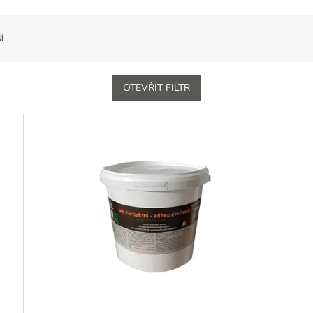
í
OTEVŘÍT FILTR