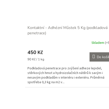
Kontaktní - Adhézní Můstek 5 Kg (podkladová
penetrace)
Skladem
(>
450 Kč
Do koší
Měrná
90 Kč / 1 kg
cena:
Podkladová penetrace pro zvýšení adheze lepidel,
stěrkových hmot a hydroizolačních nátěrů k savým i
nesavým podkladům v interiéru i exteriéru. Průměrná
spotřeba 0,3 kg na m2 v...