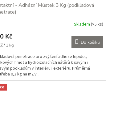
taktní - Adhézní Můstek 3 Kg (podkladová
etrace)
Skladem
(>5 ks)
0 Kč
Do košíku
ná
č / 1 kg
:
kladová penetrace pro zvýšení adheze lepidel,
rkových hmot a hydroizolačních nátěrů k savým i
avým podkladům v interiéru i exteriéru. Průměrná
řeba 0,3 kg na m2 v...
ce