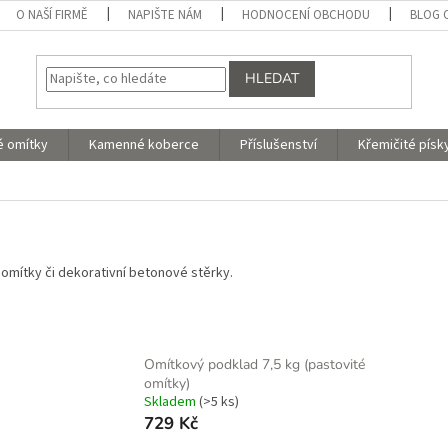
O NAŠÍ FIRMĚ
NAPIŠTE NÁM
HODNOCENÍ OBCHODU
BLOG 
HLEDAT
é omítky
Kamenné koberce
Příslušenství
Křemičité písk
omítky či dekorativní betonové stěrky.
Omítkový podklad 7,5 kg (pastovité
omítky)
Skladem
(>5 ks)
729 Kč