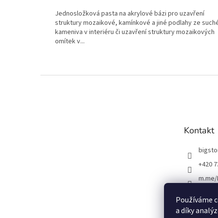
cena:
Jednosložková pasta na akrylové bázi pro uzavření
struktury mozaikové, kamínkové a jiné podlahy ze such
kameniva v interiéru či uzavření struktury mozaikových
omítek v...
Z
á
p
a
t
Kontakt
í
bigst
+420 7
m.me/
Používáme c
a díky analý