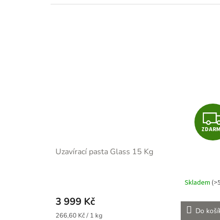
ZDAR
Uzavírací pasta Glass 15 Kg
Skladem
(>
3 999 Kč
Do koší
Měrná
266,60 Kč / 1 kg