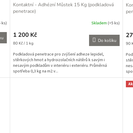
Kontaktní - Adhézní Můstek 15 Kg (podkladová
Kon
penetrace)
pen
5 ks)
Skladem
(>5 ks)
1 200 Kč
27
ku
Do košíku
Měrná
Měr
80 Kč / 1 kg
90 K
cena:
cena
Podkladová penetrace pro zvýšení adheze lepidel,
Pod
stěrkových hmot a hydroizolačních nátěrů k savým i
stě
nesavým podkladům v interiéru i exteriéru. Průměrná
nes
spotřeba 0,3 kg na m2 v...
spot
Ak