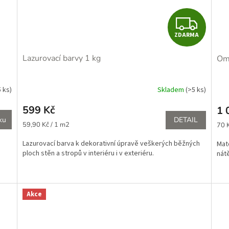
Z
ZDARMA
D
Lazurovací barvy 1 kg
Omí
A
R
5 ks)
Skladem
(>5 ks)
Průměrné
hodnocení
M
599 Kč
1 
produktu
ku
DETAIL
je
Měrná
Měr
A
59,90 Kč / 1 m2
70 K
2,0
cena:
cena
z
Lazurovací barva k dekorativní úpravě veškerých běžných
Mat
5
ploch stěn a stropů v interiéru i v exteriéru.
nátě
hvězdiček.
Akce