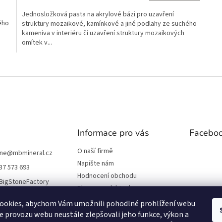
A
cena:
Jednosložková pasta na akrylové bázi pro uzavření
ého
struktury mozaikové, kamínkové a jiné podlahy ze suchého
kameniva v interiéru či uzavření struktury mozaikových
omítek v...
O
v
l
á
d
a
c
í
Informace pro vás
Facebo
p
r
O naší firmě
one
@
mbmineral.cz
v
Napište nám
37 573 693
k
Hodnocení obchodu
y
BigStoneFactory
v
Blog o produktech
ý
Obchodní podmínky
ookies, abychom Vám umožnili pohodlné prohlížení webu
p
Ochrana osobních údajů
ze provozu webu neustále zlepšovali jeho funkce, výkon a
i