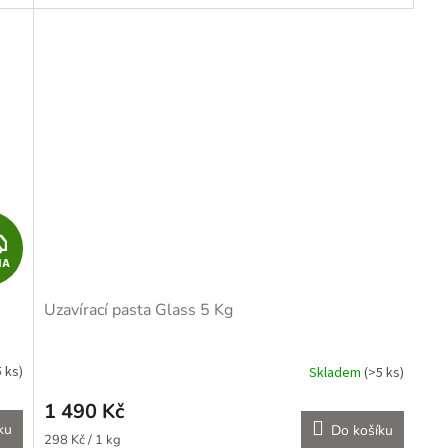
Z
MA
D
Uzavírací pasta Glass 5 Kg
A
R
5 ks)
Skladem
(>5 ks)
M
1 490 Kč
ku
Do košíku
Měrná
298 Kč / 1 kg