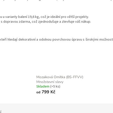
u varianty balení 19,6 kg, což je ideální pro větší projekty.
na s dopravou zdarma, což zjednodušuje a zlevňuje váš nákup.
kteří hledají dekorativní a odolnou povrchovou úpravu s širokými možnost
Mozaiková Omítka (BS-FFVV)
Množstevní slevy
Skladem
(>5 ks)
799 Kč
od
í