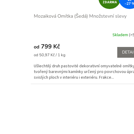
ZDARMA
–27 
D
Mozaiková Omítka (Šedá)
Množstevní slevy
A
R
Skladem
(>
M
799 Kč
od
DETAI
Měrná
A
od 50,97 Kč / 1 kg
cena:
Ušlechtilý druh pastovité dekorativní omyvatelné omítk
tvořený barevnými kamínky určený pro povrchovou úpr
svislých ploch v interiéru i exteriéru. Frakce...