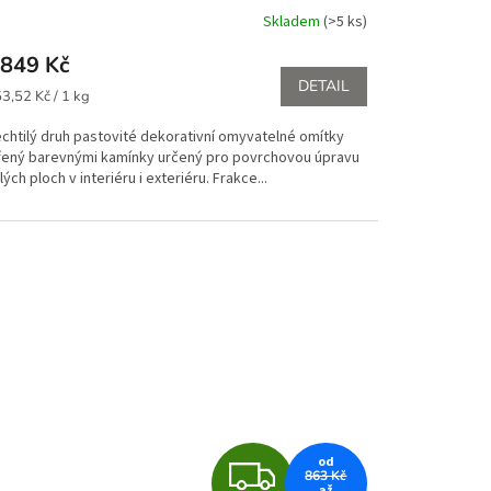
R
Skladem
(>5 ks)
M
849 Kč
DETAIL
ná
A
3,52 Kč / 1 kg
:
echtilý druh pastovité dekorativní omyvatelné omítky
řený barevnými kamínky určený pro povrchovou úpravu
lých ploch v interiéru i exteriéru. Frakce...
Z
od
863 Kč
až