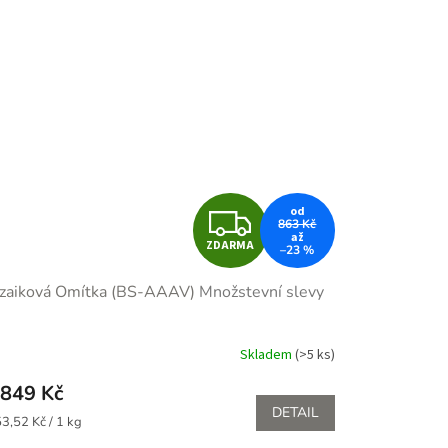
Z
od
863 Kč
až
ZDARMA
–23 %
D
zaiková Omítka (BS-AAAV)
Množstevní slevy
A
R
Skladem
(>5 ks)
měrné
nocení
M
849 Kč
duktu
DETAIL
ná
A
3,52 Kč / 1 kg
: