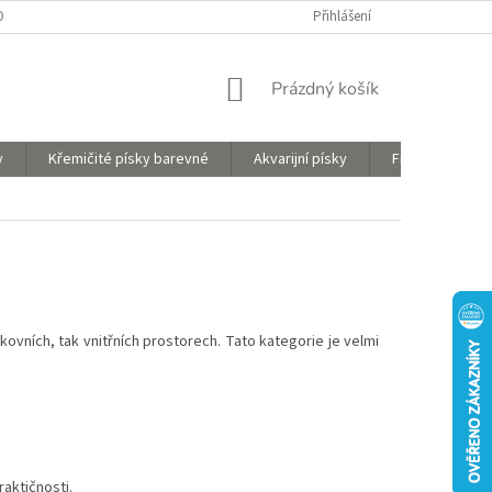
O PRODUKTECH
OBCHODNÍ PODMÍNKY
Přihlášení
OCHRANA OSOBNÍCH ÚDAJŮ
NÁKUPNÍ
Prázdný košík
KOŠÍK
y
Křemičité písky barevné
Akvarijní písky
Filtrační písky
ovních, tak vnitřních prostorech. Tato kategorie je velmi
aktičnosti.