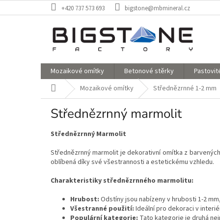
Přejít
+420 737 573 693
bigstone@mbmineral.cz
na
obsah
Mozaikové omítky
Betonové stěrky
Pastovit
Domů
Mozaikové omítky
Střednězrnné 1-2 mm
Střednězrnný marmolit
Střednězrnný Marmolit
Střednězrnný marmolit je dekorativní omítka z barvených 
oblíbená díky své všestrannosti a estetickému vzhledu.
Charakteristiky střednězrnného marmolitu:
Hrubost:
Odstíny jsou nabízeny v hrubosti 1-2 mm
Všestranné použití:
Ideální pro dekoraci v interié
Populární kategorie:
Tato kategorie je druhá nej