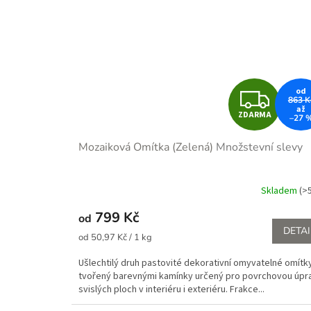
Z
od
863 K
až
ZDARMA
–27 
D
Mozaiková Omítka (Zelená)
Množstevní slevy
A
R
Skladem
(>
M
799 Kč
od
DETAI
Měrná
A
od 50,97 Kč / 1 kg
cena:
Ušlechtilý druh pastovité dekorativní omyvatelné omítk
tvořený barevnými kamínky určený pro povrchovou úpr
svislých ploch v interiéru i exteriéru. Frakce...