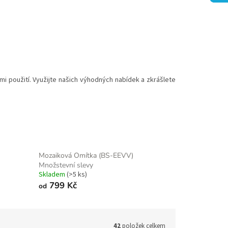
mi použití. Využijte našich výhodných nabídek a zkrášlete
Mozaiková Omítka (BS-EEVV)
Množstevní slevy
Skladem
(>5 ks)
799 Kč
od
42
položek celkem