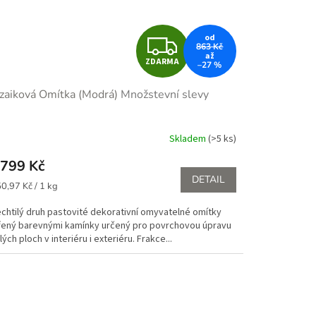
Z
od
863 Kč
až
ZDARMA
–27 %
D
zaiková Omítka (Modrá)
Množstevní slevy
A
R
Skladem
(>5 ks)
M
799 Kč
DETAIL
ná
A
0,97 Kč / 1 kg
:
echtilý druh pastovité dekorativní omyvatelné omítky
řený barevnými kamínky určený pro povrchovou úpravu
lých ploch v interiéru i exteriéru. Frakce...