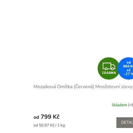
Z
od
863 K
až
ZDARMA
–27 
D
Mozaiková Omítka (Červená)
Množstevní slevy
A
R
Skladem
(>
M
799 Kč
od
DETAI
Měrná
A
od 50,97 Kč / 1 kg
cena: