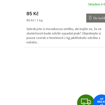
Skladem
(>
Průměrné
hodnocení
85 Kč
produktu
Do koší
je
Měrná
85 Kč / 1 kg
5,0
cena:
z
Vybrali jste si mozaikovou omítku, ale bojíte se, že ve
5
skutečnosti bude odstín vypadat jinak? Objednejte si
hvězdiček.
pouze vzorek o hmotnosti 1 kg jakéhokoliv odstínu z
našeho...
Z
od
863 K
až