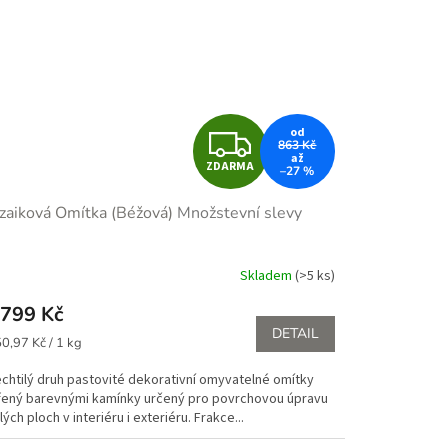
Z
od
863 Kč
až
ZDARMA
–27 %
D
aiková Omítka (Béžová)
Množstevní slevy
A
R
Skladem
(>5 ks)
M
799 Kč
DETAIL
ná
A
0,97 Kč / 1 kg
:
echtilý druh pastovité dekorativní omyvatelné omítky
řený barevnými kamínky určený pro povrchovou úpravu
lých ploch v interiéru i exteriéru. Frakce...