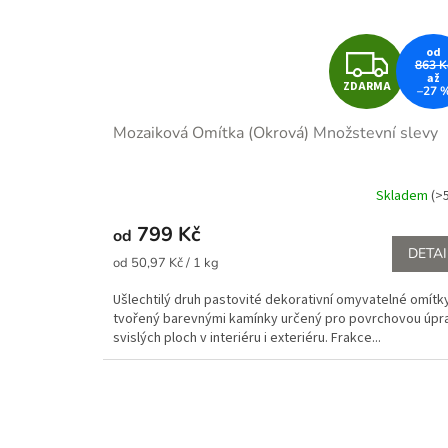
Z
od
863 K
až
ZDARMA
–27 
D
Mozaiková Omítka (Okrová)
Množstevní slevy
A
R
Skladem
(>
Průměrné
hodnocení
M
799 Kč
od
produktu
DETAI
je
Měrná
A
od 50,97 Kč / 1 kg
5,0
cena:
z
Ušlechtilý druh pastovité dekorativní omyvatelné omítk
5
tvořený barevnými kamínky určený pro povrchovou úpr
hvězdiček.
svislých ploch v interiéru i exteriéru. Frakce...