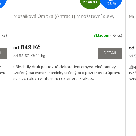
ZDARMA
%
–23 %
D
Mozaiková Omítka (Antracit)
Množstevní slevy
Moz
A
R
5 ks)
Skladem
(>5 ks)
Prů
hod
M
849 Kč
od
od
pro
L
DETAIL
je
Měrná
A
Měr
od 53,52 Kč / 1 kg
od 5
5,0
cena:
cena
z
y
Ušlechtilý druh pastovité dekorativní omyvatelné omítky
Ušl
5
avu
tvořený barevnými kamínky určený pro povrchovou úpravu
tvo
hvě
svislých ploch v interiéru i exteriéru. Frakce...
svis