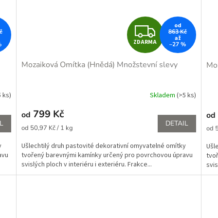
Z
od
č
863 Kč
až
ZDARMA
%
–27 %
D
Mozaiková Omítka (Hnědá)
Množstevní slevy
Mo
A
R
5 ks)
Skladem
(>5 ks)
Průměrné
hodnocení
M
799 Kč
od
od
produktu
L
DETAIL
je
Měrná
A
Měr
od 50,97 Kč / 1 kg
od 5
5,0
cena:
cena
z
y
Ušlechtilý druh pastovité dekorativní omyvatelné omítky
Ušl
5
avu
tvořený barevnými kamínky určený pro povrchovou úpravu
tvo
hvězdiček.
svislých ploch v interiéru i exteriéru. Frakce...
svis