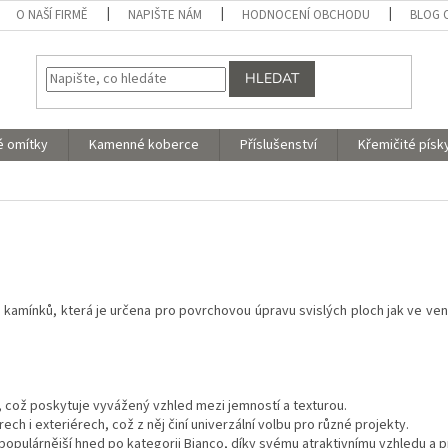
O NAŠÍ FIRMĚ
NAPIŠTE NÁM
HODNOCENÍ OBCHODU
BLOG 
HLEDAT
é omítky
Kamenné koberce
Příslušenství
Křemičité písk
kamínků, která je určena pro povrchovou úpravu svislých ploch jak ve venk
, což poskytuje vyvážený vzhled mezi jemností a texturou.
rech i exteriérech, což z něj činí univerzální volbu pro různé projekty.
populárnější hned po kategorii Bianco, díky svému atraktivnímu vzhledu a pr