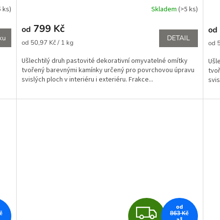
R
5 ks)
Skladem
(>5 ks)
Průměrné
hodnocení
M
799 Kč
od
od
produktu
ku
DETAIL
je
Měrná
A
Měr
od 50,97 Kč / 1 kg
od 5
4,0
cena:
cena
z
Ušlechtilý druh pastovité dekorativní omyvatelné omítky
Ušl
5
tvořený barevnými kamínky určený pro povrchovou úpravu
tvo
hvězdiček.
svislých ploch v interiéru i exteriéru. Frakce...
svis
Z
od
č
863 Kč
až