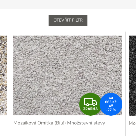
OTEVŘÍT FILTR
Z
od
863 Kč
až
ZDARMA
–27 %
D
Mozaiková Omítka (Bílá)
Množstevní slevy
Moz
A