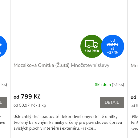
Z
od
č
863 Kč
až
ZDARMA
%
–27 %
D
Mozaiková Omítka (Žlutá)
Množstevní slevy
Moz
A
R
5 ks)
Skladem
(>5 ks)
M
799 Kč
od
od
L
DETAIL
Měrná
A
Měr
od 50,97 Kč / 1 kg
od 5
cena:
cena
y
Ušlechtilý druh pastovité dekorativní omyvatelné omítky
Ušl
avu
tvořený barevnými kamínky určený pro povrchovou úpravu
tvo
svislých ploch v interiéru i exteriéru. Frakce...
svis