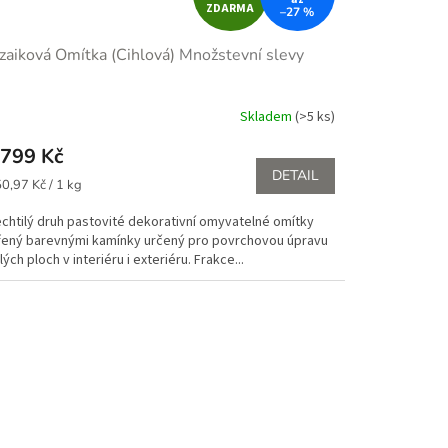
ZDARMA
–27 %
D
aiková Omítka (Cihlová)
Množstevní slevy
A
R
Skladem
(>5 ks)
měrné
nocení
M
799 Kč
duktu
DETAIL
ná
A
0,97 Kč / 1 kg
:
echtilý druh pastovité dekorativní omyvatelné omítky
řený barevnými kamínky určený pro povrchovou úpravu
zdiček.
lých ploch v interiéru i exteriéru. Frakce...