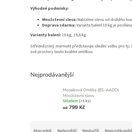
Výhodné podmínky:
Množstevní sleva:
Nabízíme slevu od druhého kusu 
Doprava zdarma:
Varianta balení 10 kg je posílá
Varianty balení:
10 kg, 19,6 kg
Střednězrnný marmolit představuje ideální volbu pro ty, 
své prostory touto kvalitní omítkou.
Nejprodávanější
Mozaiková Omítka (BS-AADD)
Množstevní slevy
Skladem
(>5 ks)
799 Kč
od
Ř
a
Abecedně
Nejlevnější
Nejdražší
Nejprodávanějš