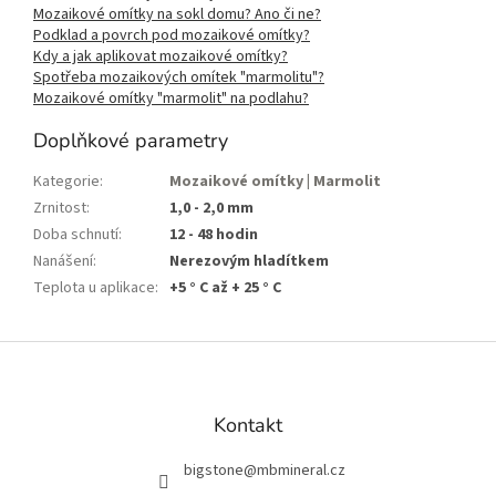
Mozaikové omítky na sokl domu? Ano či ne?
Podklad a povrch pod mozaikové omítky?
Kdy a jak aplikovat mozaikové omítky?
Spotřeba mozaikových omítek "marmolitu"?
Mozaikové omítky "marmolit" na podlahu?
Doplňkové parametry
Kategorie
:
Mozaikové omítky | Marmolit
Zrnitost
:
1,0 - 2,0 mm
Doba schnutí
:
12 - 48 hodin
Nanášení
:
Nerezovým hladítkem
Teplota u aplikace
:
+5 ° C až + 25 ° C
Z
á
p
a
Kontakt
t
í
bigstone
@
mbmineral.cz