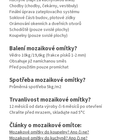
Chodby (chodby, čekárny, vestibuly)
Finální úprava zateplovacího systému
Soklové části budov, plotové zídky
Orámování okenních a dveřních otvorů
Schodiště (pouze svislé plochy)
Koupelny (pouze svislé plochy)
Balení mozaikové omítky?
Vědro 10kg/19,6kg (frakce písků 1-2 mm)
Obsahuje již namíchanou směs
Před použitím pouze promíchat
Spotřeba mozaikové omítky?
Průměrná spotřeba 5kg/m2
Trvanlivost mozaikové omítky?
12 měsíců od data výroby či 6 měsíců po otevření
Chraňte před mrazem, skladujte nad 5°C
Články o mozaikové omítce:
Mozaikové omítky do koupelny? Ano či ne?
Mozaikové omítky do kuchyně? Ano či ne?