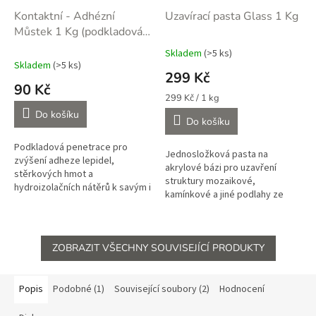
Kontaktní - Adhézní
Uzavírací pasta Glass 1 Kg
Můstek 1 Kg (podkladová
penetrace)
Skladem
(>5 ks)
Průměrné
Skladem
(>5 ks)
hodnocení
299 Kč
produktu
90 Kč
je
Měrná
299 Kč / 1 kg
5,0
cena:
Do košíku
Do košíku
z
5
Podkladová penetrace pro
hvězdiček.
Jednosložková pasta na
zvýšení adheze lepidel,
akrylové bázi pro uzavření
stěrkových hmot a
struktury mozaikové,
hydroizolačních nátěrů k savým i
kamínkové a jiné podlahy ze
nesavým podkladům v interiéru i
suchého kameniva v interiéru či
exteriéru. Průměrná spotřeba
uzavření struktury mozaikových
0,3 kg na m2 v...
omítek v...
ZOBRAZIT VŠECHNY SOUVISEJÍCÍ PRODUKTY
Popis
Podobné (1)
Související soubory (2)
Hodnocení