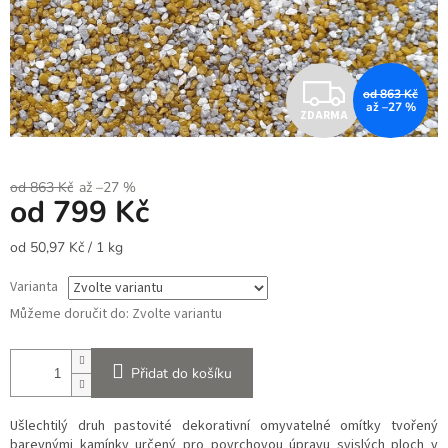
Z
od 863 Kč
až –27 %
ZDARMA
D
A
od 863 Kč
až –27 %
od
799 Kč
R
Měrná
od 50,97 Kč / 1 kg
M
cena:
Varianta
A
Můžeme doručit do:
Zvolte variantu
Přidat do košíku
Ušlechtilý druh pastovité dekorativní omyvatelné omítky tvořený
barevnými kamínky určený pro povrchovou úpravu svislých ploch v