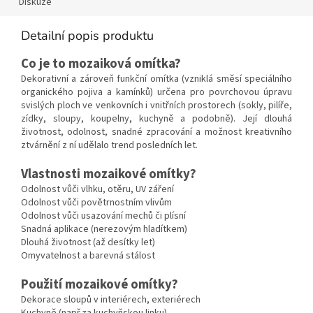
Diskuze
Detailní popis produktu
Co je to mozaiková omítka?
Dekorativní a zároveň funkční omítka (vzniklá směsí speciálního
organického pojiva a kamínků) určena pro povrchovou úpravu
svislých ploch ve venkovních i vnitřních prostorech (sokly, pilíře,
zídky, sloupy, koupelny, kuchyně a podobně). Její dlouhá
životnost, odolnost, snadné zpracování a možnost kreativního
ztvárnění z ní udělalo trend posledních let.
Vlastnosti mozaikové omítky?
Odolnost vůči vlhku, otěru, UV záření
Odolnost vůči povětrnostním vlivům
Odolnost vůči usazování mechů či plísní
Snadná aplikace (nerezovým hladítkem)
Dlouhá životnost (až desítky let)
Omyvatelnost a barevná stálost
Použití mozaikové omítky?
Dekorace sloupů v interiérech, exteriérech
Kuchyně (např.za kuchyňskou linku)