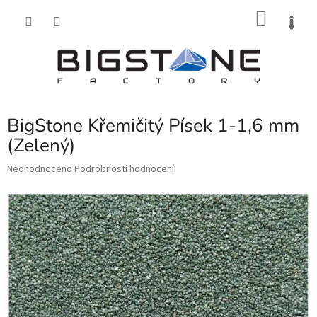
Přejít
NÁKU
na
obsah
KOŠÍK
BigStone Křemičitý Písek 1-1,6 mm
(Zelený)
Průměrné
Neohodnoceno
Podrobnosti hodnocení
hodnocení
produktu
je
0,0
z
5
hvězdiček.