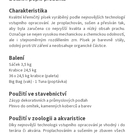
Charakteristika
Kvalitní křemičitý písek vyráběný podle nejnovějších technologií
vstupního opracování. Je proplachován, sušen a přesíván tak,
aby byla zaručena co nejvyšší kvalita a nízký obsah prachu.
Označuje se nejen vysokou mechanickou a chemickou odolností,
ale i stejnoměrným rozdělením zrn. Písek je barevně stály,
odolný proti UV záření a neobsahuje organické částice.
Balení
Sáček 3,5 kg
Krabice 24,5 kg
36 x 24,5 kg krabice (paleta)
Big Bag (vak) - 1 Tuna (poptávka)
Použití ve stavebnictví
Zásyp dekorativních a průmyslových podlah
Plnivo do omítek, kamenných koberců a barev
Použití v zoologii a akvaristice
Díky nejnovější technologii vstupního opracování je vhodný i do
terária či akvária. Proplachováním a sušením je zbaven všech