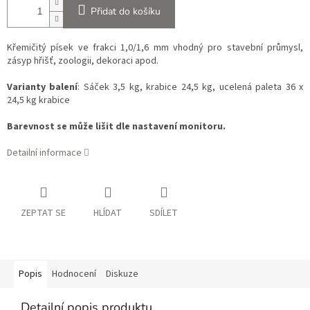
Přidat do košíku
Křemičitý písek ve frakci 1,0/1,6 mm vhodný pro stavební průmysl,
zásyp hřišť, zoologii, dekoraci apod.
Varianty balení
: Sáček 3,5 kg, krabice 24,5 kg, ucelená paleta 36 x
24,5 kg krabice
Barevnost se může lišit dle nastavení monitoru.
Detailní informace
ZEPTAT SE
HLÍDAT
SDÍLET
Popis
Hodnocení
Diskuze
Detailní popis produktu