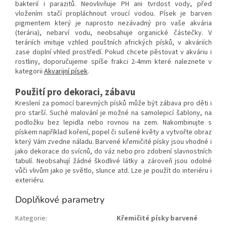
bakterií i parazitů. Neovlivňuje PH ani tvrdost vody, před
vložením stačí propláchnout vroucí vodou. Písek je barven
pigmentem který je naprosto nezávadný pro vaše akvária
(terária), nebarví vodu, neobsahuje organické částečky. V
teráriích imituje vzhled pouštních afrických písků, v akváriích
zase doplní vhled prostředí. Pokud chcete pěstovat v akváriu i
rostliny, doporučujeme spíše frakci 2-4mm které naleznete v
kategorii
Akvarijní písek
.
Použití pro dekoraci, zábavu
Kreslení za pomocí barevných písků může být zábava pro děti i
pro starší. Suché malování je možné na samolepicí šablony, na
podložku bez lepidla nebo rovnou na zem. Nakombinujte s
pískem například koření, popel či sušené květy a vytvořte obraz
který Vám zvedne náladu. Barvené křemičité písky jsou vhodné i
jako dekorace do svícnů, do váz nebo pro zdobení slavnostních
tabulí. Neobsahují žádné škodlivé látky a zároveň jsou odolné
vůči vlivům jako je světlo, slunce atd. Lze je použít do interiéru i
exteriéru.
Doplňkové parametry
Kategorie
:
Křemičité písky barvené