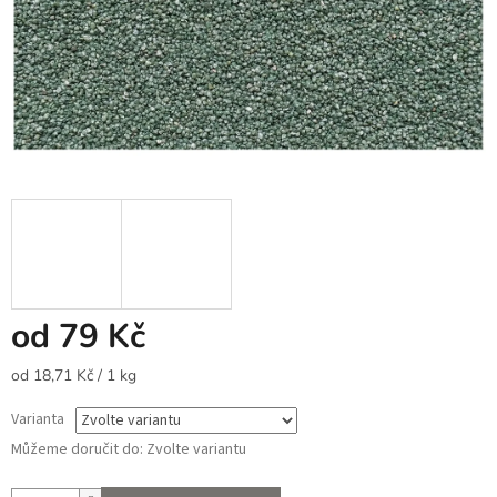
od
79 Kč
Měrná
od 18,71 Kč / 1 kg
cena:
Varianta
Můžeme doručit do:
Zvolte variantu