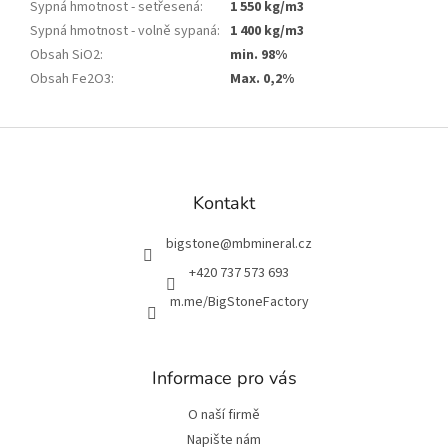
Sypná hmotnost - setřesená
:
1 550 kg/m3
Sypná hmotnost - volně sypaná
:
1 400 kg/m3
Obsah SiO2
:
min. 98%
Obsah Fe2O3
:
Max. 0,2%
Z
á
p
a
Kontakt
t
í
bigstone
@
mbmineral.cz
+420 737 573 693
m.me/BigStoneFactory
Informace pro vás
O naší firmě
Napište nám