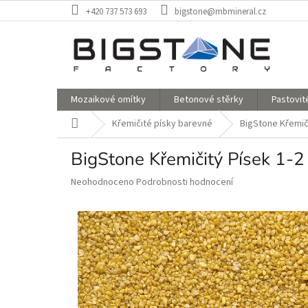
Přejít
+420 737 573 693
bigstone@mbmineral.cz
na
obsah
Mozaikové omítky
Betonové stěrky
Pastovit
Domů
Křemičité písky barevné
BigStone Křemič
BigStone Křemičitý Písek 1-
Průměrné
Neohodnoceno
Podrobnosti hodnocení
hodnocení
produktu
je
0,0
z
5
hvězdiček.