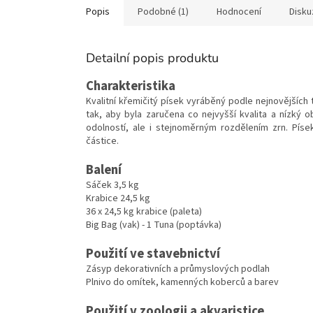
Popis
Podobné (1)
Hodnocení
Disku
Detailní popis produktu
Charakteristika
Kvalitní křemičitý písek vyráběný podle nejnovějších
tak, aby byla zaručena co nejvyšší kvalita a nízk
odolností, ale i stejnoměrným rozdělením zrn. Píse
částice.
Balení
Sáček 3,5 kg
Krabice 24,5 kg
36 x 24,5 kg krabice (paleta)
Big Bag (vak) - 1 Tuna (poptávka)
Použití ve stavebnictví
Zásyp dekorativních a průmyslových podlah
Plnivo do omítek, kamenných koberců a barev
Použití v zoologii a akvaristice