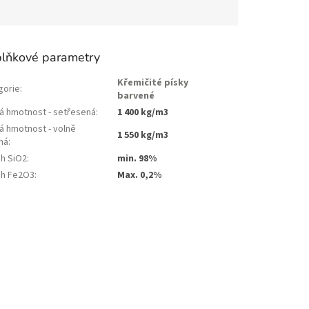
lňkové parametry
Křemičité písky
gorie
:
barvené
á hmotnost - setřesená
:
1 400 kg/m3
á hmotnost - volně
1 550 kg/m3
ná
:
h SiO2
:
min. 98%
h Fe2O3
:
Max. 0,2%