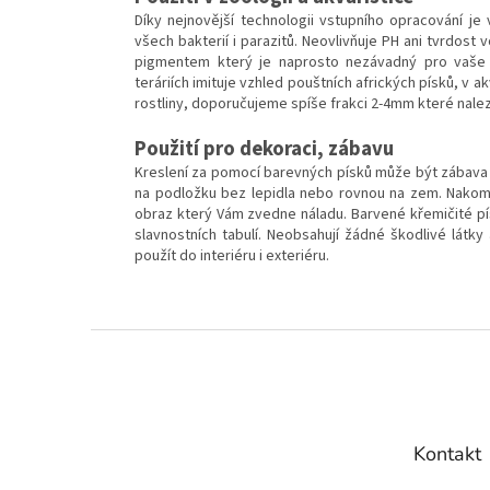
Díky nejnovější technologii vstupního opracování je
všech bakterií i parazitů. Neovlivňuje PH ani tvrdost
pigmentem který je naprosto nezávadný pro vaše ak
teráriích imituje vzhled pouštních afrických písků, v a
rostliny, doporučujeme spíše frakci 2-4mm které nale
Použití pro dekoraci, zábavu
Kreslení za pomocí barevných písků může být zábava p
na podložku bez lepidla nebo rovnou na zem. Nakomb
obraz který Vám zvedne náladu. Barvené křemičité pí
slavnostních tabulí. Neobsahují žádné škodlivé látky
použít do interiéru i exteriéru.
Z
á
p
a
t
Kontakt
í