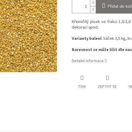
Přidat do koš
Křemičitý písek ve frakci 1,0/2,
dekoraci apod.
Varianty balení
: Sáček 3,5 kg, k
Barevnost se může lišit dle na
Detailní informace
TISK
ZEPTAT SE
H