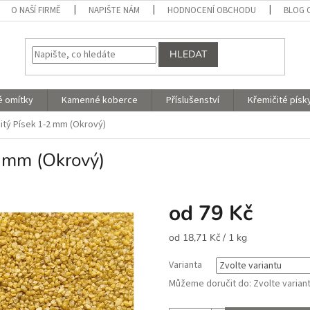
O NAŠÍ FIRMĚ
NAPIŠTE NÁM
HODNOCENÍ OBCHODU
BLOG 
HLEDAT
é omítky
Kamenné koberce
Příslušenství
Křemičité písk
itý Písek 1-2 mm (Okrový)
2 mm (Okrový)
od
79 Kč
Měrná
od 18,71 Kč / 1 kg
cena:
Varianta
Můžeme doručit do:
Zvolte varian