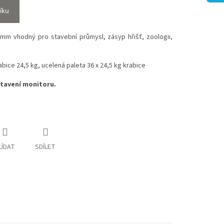
íku
0 mm vhodný pro stavební průmysl, zásyp hřišť, zoologii,
rabice 24,5 kg, ucelená paleta 36 x 24,5 kg krabice
stavení monitoru.
LÍDAT
SDÍLET