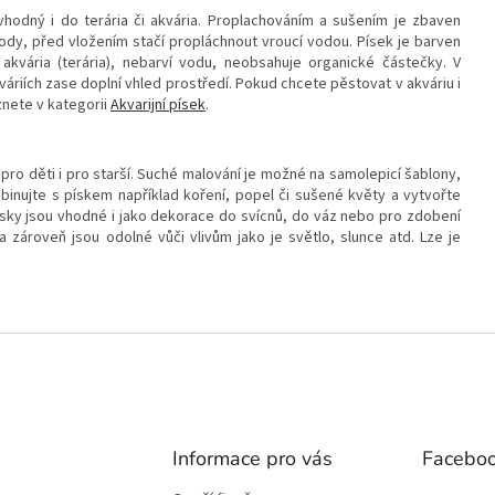
 vhodný i do terária či akvária. Proplachováním a sušením je zbaven
 vody, před vložením stačí propláchnout vroucí vodou. Písek je barven
vária (terária), nebarví vodu, neobsahuje organické částečky. V
kváriích zase doplní vhled prostředí. Pokud chcete pěstovat v akváriu i
znete v kategorii
Akvarijní písek
.
ro děti i pro starší. Suché malování je možné na samolepicí šablony,
inujte s pískem například koření, popel či sušené květy a vytvořte
sky jsou vhodné i jako dekorace do svícnů, do váz nebo pro zdobení
 a zároveň jsou odolné vůči vlivům jako je světlo, slunce atd. Lze je
Informace pro vás
Facebo