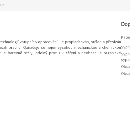
ze
Dop
Kate
 technologií vstupního opracování. Je proplachován, sušen a přesíván
Sypn
ý obsah prachu. Označuje se nejen vysokou mechanickou a chemickou
k je barevně stály, odolný proti UV záření a neobsahuje organické
Sypn
sypa
Obsa
Obsa