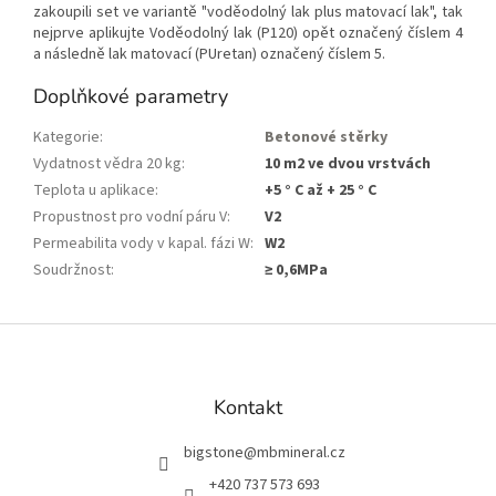
zakoupili set ve variantě "voděodolný lak plus matovací lak", tak
nejprve aplikujte Voděodolný lak (P120) opět označený číslem 4
a následně lak matovací (PUretan) označený číslem 5.
Doplňkové parametry
Kategorie
:
Betonové stěrky
Vydatnost vědra 20 kg
:
10 m2 ve dvou vrstvách
Teplota u aplikace
:
+5 ° C až + 25 ° C
Propustnost pro vodní páru V
:
V2
Permeabilita vody v kapal. fázi W
:
W2
Soudržnost
:
≥ 0,6MPa
Z
á
p
a
Kontakt
t
í
bigstone
@
mbmineral.cz
+420 737 573 693