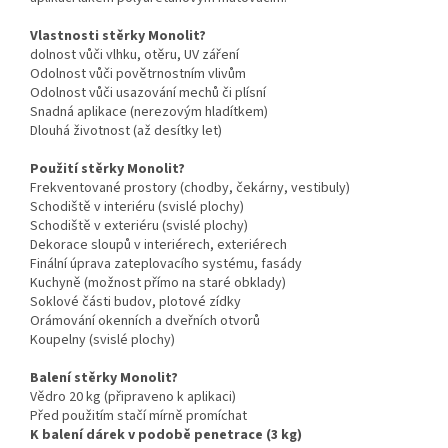
Vlastnosti stěrky Monolit?
dolnost vůči vlhku, otěru, UV záření
Odolnost vůči povětrnostním vlivům
Odolnost vůči usazování mechů či plísní
Snadná aplikace (nerezovým hladítkem)
Dlouhá životnost (až desítky let)
Použití stěrky Monolit?
Frekventované prostory (chodby, čekárny, vestibuly)
Schodiště v interiéru (svislé plochy)
Schodiště v exteriéru (svislé plochy)
Dekorace sloupů v interiérech, exteriérech
Finální úprava zateplovacího systému, fasády
Kuchyně (možnost přímo na staré obklady)
Soklové části budov, plotové zídky
Orámování okenních a dveřních otvorů
Koupelny (svislé plochy)
Balení stěrky Monolit?
Vědro 20 kg (připraveno k aplikaci)
Před použitím stačí mírně promíchat
K balení dárek v podobě penetrace (3 kg)