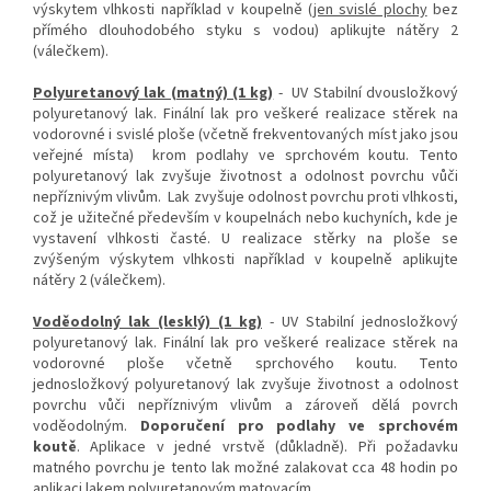
výskytem vlhkosti například v koupelně (
jen svislé plochy
bez
přímého dlouhodobého styku s vodou) aplikujte nátěry 2
(válečkem).
Polyuretanový lak (matný) (1 kg)
- UV Stabilní dvousložkový
polyuretanový lak. Finální lak pro veškeré realizace stěrek na
vodorovné i svislé ploše (včetně frekventovaných míst jako jsou
veřejné místa) krom podlahy ve sprchovém koutu. Tento
polyuretanový lak zvyšuje životnost a odolnost povrchu vůči
nepříznivým vlivům. Lak zvyšuje odolnost povrchu proti vlhkosti,
což je užitečné především v koupelnách nebo kuchyních, kde je
vystavení vlhkosti časté. U realizace stěrky na ploše se
zvýšeným výskytem vlhkosti například v koupelně aplikujte
nátěry 2 (válečkem).
Voděodolný lak (lesklý) (1 kg)
- UV Stabilní jednosložkový
polyuretanový lak. Finální lak pro veškeré realizace stěrek na
vodorovné ploše včetně sprchového koutu. Tento
jednosložkový polyuretanový lak zvyšuje životnost a odolnost
povrchu vůči nepříznivým vlivům a zároveň dělá povrch
voděodolným.
Doporučení pro podlahy ve sprchovém
koutě
. Aplikace v jedné vrstvě (důkladně). Při požadavku
matného povrchu je tento lak možné zalakovat cca 48 hodin po
aplikaci lakem polyuretanovým matovacím.