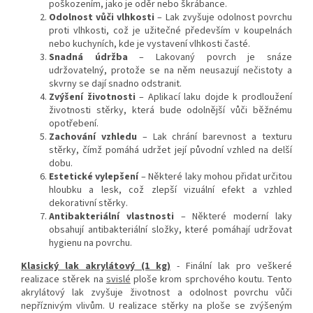
poškozením, jako je oděr nebo škrábance.
Odolnost vůči vlhkosti
– Lak zvyšuje odolnost povrchu
proti vlhkosti, což je užitečné především v koupelnách
nebo kuchyních, kde je vystavení vlhkosti časté.
Snadná údržba
– Lakovaný povrch je snáze
udržovatelný, protože se na něm neusazují nečistoty a
skvrny se dají snadno odstranit.
Zvýšení životnosti
– Aplikací laku dojde k prodloužení
životnosti stěrky, která bude odolnější vůči běžnému
opotřebení.
Zachování vzhledu
– Lak chrání barevnost a texturu
stěrky, čímž pomáhá udržet její původní vzhled na delší
dobu.
Estetické vylepšení
– Některé laky mohou přidat určitou
hloubku a lesk, což zlepší vizuální efekt a vzhled
dekorativní stěrky.
Antibakteriální vlastnosti
– Některé moderní laky
obsahují antibakteriální složky, které pomáhají udržovat
hygienu na povrchu.
Klasický lak akrylátový (1 kg)
- Finální lak pro veškeré
realizace stěrek na
svislé
ploše krom sprchového koutu. Tento
akrylátový lak zvyšuje životnost a odolnost povrchu vůči
nepříznivým vlivům. U realizace stěrky na ploše se zvýšeným