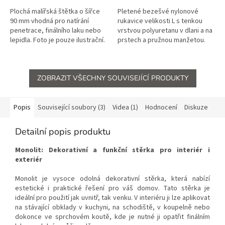
Plochá malířská štětka o šířce
Pletené bezešvé nylonové
90 mm vhodná pro natírání
rukavice velikosti L s tenkou
penetrace, finálního laku nebo
vrstvou polyuretanu v dlani a na
lepidla. Foto je pouze ilustrační.
prstech a pružnou manžetou.
Objednání je možné pouze s
Foto je pouze ilustrační.
dalším materiálem.
Objednání je možné...
ZOBRAZIT VŠECHNY SOUVISEJÍCÍ PRODUKTY
Popis
Související soubory (3)
Videa (1)
Hodnocení
Diskuze
Detailní popis produktu
Monolit: Dekorativní a funkční stěrka pro interiér i
exteriér
Monolit je vysoce odolná dekorativní stěrka, která nabízí
estetické i praktické řešení pro váš domov. Tato stěrka je
ideální pro použití jak uvnitř, tak venku. V interiéru ji lze aplikovat
na stávající obklady v kuchyni, na schodiště, v koupelně nebo
dokonce ve sprchovém koutě, kde je nutné ji opatřit finálním