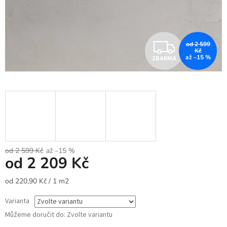
Z
od 2 599
Kč
až –15 %
ZDARMA
D
A
R
M
A
od 2 599 Kč
až –15 %
od
2 209 Kč
Měrná
od 220,90 Kč / 1 m2
cena:
Varianta
Můžeme doručit do:
Zvolte variantu