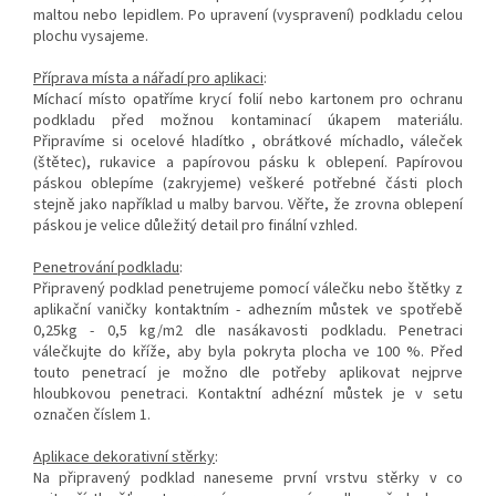
maltou nebo lepidlem. Po upravení (vyspravení) podkladu celou
plochu vysajeme.
Příprava místa a nářadí pro aplikaci
:
Míchací místo opatříme krycí folií nebo kartonem pro ochranu
podkladu před možnou kontaminací úkapem materiálu.
Připravíme si ocelové hladítko , obrátkové míchadlo, váleček
(štětec), rukavice a papírovou pásku k oblepení. Papírovou
páskou oblepíme (zakryjeme) veškeré potřebné části ploch
stejně jako například u malby barvou. Věřte, že zrovna oblepení
páskou je velice důležitý detail pro finální vzhled.
Penetrování podkladu
:
Připravený podklad penetrujeme pomocí válečku nebo štětky z
aplikační vaničky kontaktním - adhezním můstek ve spotřebě
0,25kg - 0,5 kg/m2 dle nasákavosti podkladu. Penetraci
válečkujte do kříže, aby byla pokryta plocha ve 100 %. Před
touto penetrací je možno dle potřeby aplikovat nejprve
hloubkovou penetraci. Kontaktní adhézní můstek je v setu
označen číslem 1.
Aplikace dekorativní stěrky
:
Na připravený podklad naneseme první vrstvu stěrky v co