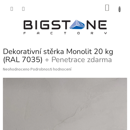
Přejít
NÁKU
na
obsah
KOŠÍK
Dekorativní stěrka Monolit 20 kg
(RAL 7035)
+ Penetrace zdarma
Průměrné
Neohodnoceno
Podrobnosti hodnocení
hodnocení
produktu
je
0,0
z
5
hvězdiček.