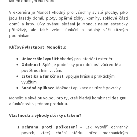
lakem odolným vůči vodě.
V exteriéru je Monolit vhodný pro všechny svislé plochy, jako
jsou fasády domů, ploty, opěrné zídky, komíny, soklové části
domů a krby. Díky svému složení je Monolit nejen esteticky
přitažlivý, ale také velmi funkční a odolný vůči různým
podmínkám.
Klíčové vlastnosti Monolitu:
Univerzální využití
: Vhodný pro interiér i exteriér.
Odolnost
: Splňuje podmínky pro odolnost vůči vodě a
povětrnostním vlivům.
Estetika a funkčnost
: Spojuje krásu s praktickým
využitím.
Snadná aplikace
: Možnost aplikace na různé povrchy.
Monolit je skvělou volbou pro ty, kteří hledají kombinaci designu
a funkčnosti v jednom produktu.
Vlastnosti a výhody stěrky s lakem?
Ochrana proti poškození
– Lak vytváří ochranný
povrch, který chrání stěrku před mechanickým