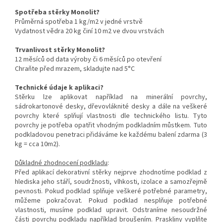
Spotřeba stěrky Monolit?
Průměrná spotřeba 1 kg/m2 v jedné vrstvě
Vydatnost vědra 20 kg činí 10 m2 ve dvou vrstvách
Trvanlivost stěrky Monolit?
12 měsíců od data výroby či 6 měsíců po otevření
Chraňte před mrazem, skladujte nad 5°C
Technické údaje k aplikaci?
Stěrku lze aplikovat například na minerální povrchy,
sádrokartonové desky, dřevovláknité desky a dále na veškeré
povrchy které splňují vlastnosti dle technického listu. Tyto
povrchy je potřeba opatřit vhodným podkladním můstkem. Tuto
podkladovou penetraci přidáváme ke každému balení zdarma (3
kg = cca 10m2).
Důkladné zhodnocení podkladu
:
Před aplikací dekorativní stěrky nejprve zhodnotíme podklad z
hlediska jeho stáří, soudržnosti, vlhkosti, izolace a samozřejmě
pevnosti. Pokud podklad splňuje veškeré potřebné parametry,
můžeme pokračovat. Pokud podklad nesplňuje potřebné
vlastnosti, musíme podklad upravit. Odstraníme nesoudržné
části povrchu podkladu například broušením. Praskliny vyplňte