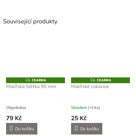
Související produkty
ZDARMA
ZDARMA
Z
Z
D
D
Malířská štětka 90 mm
Malířské rukavice
A
A
R
R
M
M
A
A
Objednáno
Skladem
(>5 ks)
79 Kč
25 Kč
Do košíku
Do košíku