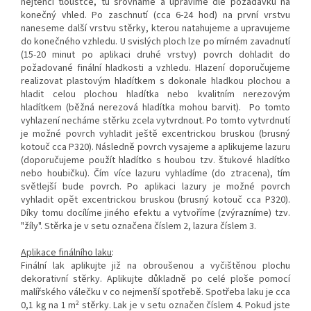
nejtenčí tloušťce, tu srovnáme a upravíme dle požadavku na
konečný vhled. Po zaschnutí (cca 6-24 hod) na první vrstvu
naneseme další vrstvu stěrky, kterou natahujeme a upravujeme
do konečného vzhledu. U svislých ploch lze po mírném zavadnutí
(15-20 minut po aplikaci druhé vrstvy) povrch dohladit do
požadované finální hladkosti a vzhledu. Hlazení doporučujeme
realizovat plastovým hladítkem s dokonale hladkou plochou a
hladit celou plochou hladítka nebo kvalitním nerezovým
hladítkem (běžná nerezová hladítka mohou barvit). Po tomto
vyhlazení necháme stěrku zcela vytvrdnout. Po tomto vytvrdnutí
je možné povrch vyhladit ještě excentrickou bruskou (brusný
kotouč cca P320). Následně povrch vysajeme a aplikujeme lazuru
(doporučujeme použít hladítko s houbou tzv. štukové hladítko
nebo houbičku). Čím více lazuru vyhladíme (do ztracena), tím
světlejší bude povrch. Po aplikaci lazury je možné povrch
vyhladit opět excentrickou bruskou (brusný kotouč cca P320).
Díky tomu docílíme jiného efektu a vytvoříme (zvýrazníme) tzv.
"žíly". Stěrka je v setu označena číslem 2, lazura číslem 3.
Aplikace finálního laku
:
Finální lak aplikujte již na obroušenou a vyčištěnou plochu
dekorativní stěrky. Aplikujte důkladně po celé ploše pomocí
malířského válečku v co nejmenší spotřebě. Spotřeba laku je cca
0,1 kg na 1 m² stěrky. Lak je v setu označen číslem 4. Pokud jste