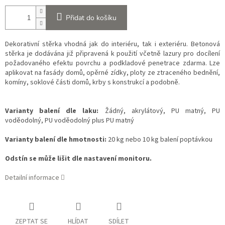
Přidat do košíku
Dekorativní stěrka vhodná jak do interiéru, tak i exteriéru. Betonová
stěrka je dodávána již připravená k použití včetně lazury pro docílení
požadovaného efektu povrchu a podkladové penetrace zdarma. Lze
aplikovat na fasády domů, opěrné zídky, ploty ze ztraceného bednění,
komíny, soklové části domů, krby s konstrukcí a podobně.
Varianty balení dle laku:
Žádný, akrylátový, PU matný, PU
voděodolný, PU voděodolný plus PU matný
Varianty balení dle hmotnosti:
20 kg nebo 10 kg balení poptávkou
Odstín se může lišit dle nastavení monitoru.
Detailní informace
ZEPTAT SE
HLÍDAT
SDÍLET