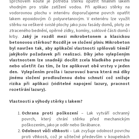
sprchovém koutě je potřeba stěrku opatřit finálním lakem
vhodným pro stále zatížení vodou. Při aplikaci stěrky na
vodorovnou plochu v interiéru doporučujeme povrch opatřit
lakem epoxidovým či polyuretanovým. V exteriéru lze využít
stěrku na veškeré svislé plochy jako jsou fasády domů, ploty ze
ztraceného bednění, opěrné zídky, komíny, soklové části domů i
krby.
Jaký je rozdíl mezi mikrobetonem a klasickou
betonovou stěrkou? Rozdíl je ve složení plniv. Mikrobeton
byl navržen tak, aby aplikační vlastnosti splňovali téměř
jakýkoliv požadavek při realizaci. Díky jeho vylepšeným
vlastnostem lze snadněji docílit zcela hladkého povrchu
nebo ušetřit čas tím, že lze aplikovat obě vrstvy v jeden
den. Vylepšením prošla i lazurovací barva která má díky
jinému složení prodlouženou dobu schnutí což snižuje
rizika při aplikaci (viditelné napojení lazury, pracnost
rozetírání lazury).
Vlastnosti a výhody stěrky s lakem?
Ochrana proti poškození
– Lak vytváří ochranný
povrch, který chrání stěrku před mechanickým
poškozením, jako je oděr nebo škrábance.
Odolnost vůči vlhkosti
– Lak zvyšuje odolnost povrchu
proti vlhkosti, což je užitečné především v koupelnách