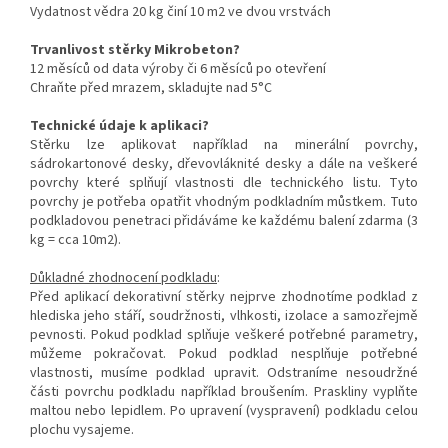
Vydatnost vědra 20 kg činí 10 m2 ve dvou vrstvách
Trvanlivost stěrky Mikrobeton?
12 měsíců od data výroby či 6 měsíců po otevření
Chraňte před mrazem, skladujte nad 5°C
Technické údaje k aplikaci?
Stěrku lze aplikovat například na minerální povrchy,
sádrokartonové desky, dřevovláknité desky a dále na veškeré
povrchy které splňují vlastnosti dle technického listu. Tyto
povrchy je potřeba opatřit vhodným podkladním můstkem. Tuto
podkladovou penetraci přidáváme ke každému balení zdarma (3
kg = cca 10m2).
Důkladné zhodnocení podkladu
:
Před aplikací dekorativní stěrky nejprve zhodnotíme podklad z
hlediska jeho stáří, soudržnosti, vlhkosti, izolace a samozřejmě
pevnosti. Pokud podklad splňuje veškeré potřebné parametry,
můžeme pokračovat. Pokud podklad nesplňuje potřebné
vlastnosti, musíme podklad upravit. Odstraníme nesoudržné
části povrchu podkladu například broušením. Praskliny vyplňte
maltou nebo lepidlem. Po upravení (vyspravení) podkladu celou
plochu vysajeme.