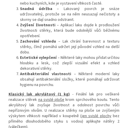
nebo kuchyních, kde je vystavení vlhkosti časté.
Snadná údržba
– Lakovaný povrch je snáze
udržovatelný, protože se na něm neusazují nečistoty a
skvrny se dají snadno odstranit.
Zvýšení životnosti
– Aplikací laku dojde k prodloužení
životnosti stěrky, která bude odolnější vůči běžnému
opotřebení.
Zachování vzhledu
– Lak chrání barevnost a texturu
stěrky, čímž pomáhá udržet její původní vzhled na delší
dobu.
Estetické vylepšení
– Některé laky mohou přidat určitou
hloubku a lesk, což zlepší vizuální efekt a vzhled
dekorativní stěrky.
Antibakteriální vlastnosti
– Některé moderní laky
obsahují antibakteriální složky, které pomáhají udržovat
hygienu na povrchu.
Klasický lak akrylátový (1 kg)
- Finální lak pro veškeré
realizace stěrek
na svislé ploše
krom sprchového koutu. Tento
akrylátový lak zvyšuje životnost a odolnost povrchu vůči
nepříznivým vlivům. U realizace stěrky na ploše se zvýšeným
výskytem vlhkosti například v koupelně
(jen svislé plochy
bez
přímého dlouhodobého styku s vodou) aplikujte nátěry 2
(válečkem).