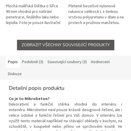
Plochá malířská štětka o šířce
Pletené bezešvé nylonové
90 mm vhodná pro natírání
rukavice velikosti L s tenkou
penetrace, finálního laku nebo
vrstvou polyuretanu v dlani a na
lepidla. Foto je pouze ilustrační.
prstech a pružnou manžetou.
Objednání je možné pouze s
Foto je pouze ilustrační.
dalším materiálem.
Objednání je možné...
ZOBRAZIT VŠECHNY SOUVISEJÍCÍ PRODUKTY
Popis
Podobné (3)
Související soubory (3)
Hodnocení
Diskuze
Detailní popis produktu
Co je to Mikrobeton?
Dekorativní a funkční stěrka vhodná do interiéru i
exteriéru. Mikrobeton není pouze krásné designové řešení, ale i
velice odolné a funkční řešení pro Váš domov. V interiéru lze
využít tento materiál například na stávající obklady v kuchyni, na
schodiště, v koupelně nebo přímo ve sprchovém koutě. Ve