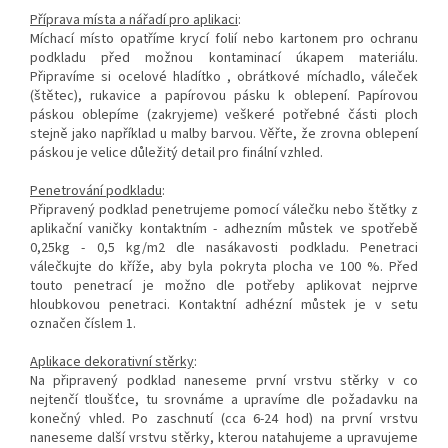
Příprava místa a nářadí pro aplikaci
:
Míchací místo opatříme krycí folií nebo kartonem pro ochranu
podkladu před možnou kontaminací úkapem materiálu.
Připravíme si ocelové hladítko , obrátkové míchadlo, váleček
(štětec), rukavice a papírovou pásku k oblepení. Papírovou
páskou oblepíme (zakryjeme) veškeré potřebné části ploch
stejně jako například u malby barvou. Věřte, že zrovna oblepení
páskou je velice důležitý detail pro finální vzhled.
Penetrování podkladu
:
Připravený podklad penetrujeme pomocí válečku nebo štětky z
aplikační vaničky kontaktním - adhezním můstek ve spotřebě
0,25kg - 0,5 kg/m2 dle nasákavosti podkladu. Penetraci
válečkujte do kříže, aby byla pokryta plocha ve 100 %. Před
touto penetrací je možno dle potřeby aplikovat nejprve
hloubkovou penetraci. Kontaktní adhézní můstek je v setu
označen číslem 1.
Aplikace dekorativní stěrky
:
Na připravený podklad naneseme první vrstvu stěrky v co
nejtenčí tloušťce, tu srovnáme a upravíme dle požadavku na
konečný vhled. Po zaschnutí (cca 6-24 hod) na první vrstvu
naneseme další vrstvu stěrky, kterou natahujeme a upravujeme