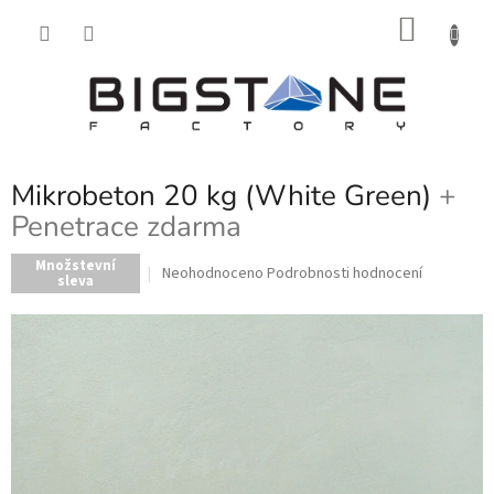
Přejít
NÁKU
na
obsah
KOŠÍK
Mikrobeton 20 kg (White Green)
+
Penetrace zdarma
Množstevní
Průměrné
Neohodnoceno
Podrobnosti hodnocení
sleva
hodnocení
produktu
je
0,0
z
5
hvězdiček.