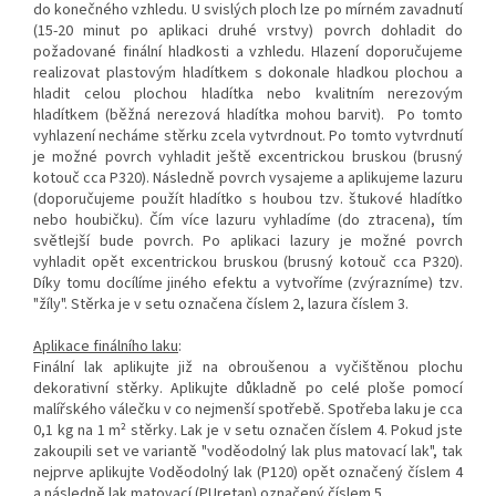
do konečného vzhledu. U svislých ploch lze po mírném zavadnutí
(15-20 minut po aplikaci druhé vrstvy) povrch dohladit do
požadované finální hladkosti a vzhledu. Hlazení doporučujeme
realizovat plastovým hladítkem s dokonale hladkou plochou a
hladit celou plochou hladítka nebo kvalitním nerezovým
hladítkem (běžná nerezová hladítka mohou barvit). Po tomto
vyhlazení necháme stěrku zcela vytvrdnout. Po tomto vytvrdnutí
je možné povrch vyhladit ještě excentrickou bruskou (brusný
kotouč cca P320). Následně povrch vysajeme a aplikujeme lazuru
(doporučujeme použít hladítko s houbou tzv. štukové hladítko
nebo houbičku). Čím více lazuru vyhladíme (do ztracena), tím
světlejší bude povrch. Po aplikaci lazury je možné povrch
vyhladit opět excentrickou bruskou (brusný kotouč cca P320).
Díky tomu docílíme jiného efektu a vytvoříme (zvýrazníme) tzv.
"žíly". Stěrka je v setu označena číslem 2, lazura číslem 3.
Aplikace finálního laku
:
Finální lak aplikujte již na obroušenou a vyčištěnou plochu
dekorativní stěrky. Aplikujte důkladně po celé ploše pomocí
malířského válečku v co nejmenší spotřebě. Spotřeba laku je cca
0,1 kg na 1 m² stěrky. Lak je v setu označen číslem 4. Pokud jste
zakoupili set ve variantě "voděodolný lak plus matovací lak", tak
nejprve aplikujte Voděodolný lak (P120) opět označený číslem 4
a následně lak matovací (PUretan) označený číslem 5.