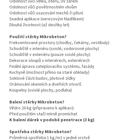
Odolnost vůči vlhku, otěru, UV záření
Odolnost vůči povětrnostním vlivům
Odolnost vůči usazování mechů či plísní
Snadná aplikace (nerezovým hladítkem)
Dlouhá životnost (až desítky let)
Použití stěrky Mikrobeton?
Frekventované prostory (chodby, čekárny, vestibuly)
Schodiště v interiéru (svislé, vodorovné plochy)
Schodiště v exteriéru (pouze svislé plochy)
Dekorace sloupů v interiérech, exteriérech
Finální úprava zateplovacího systému, fasády
Kuchyně (možnost přímo na staré obklady)
Soklové části budov, plotové zídky
Orámování okenních a dveřních otvorů
Koupelny (svislé plochy, podlaha)
Balení stěrky Mikrobeton?
Vědro 20 kg (připraveno k aplikaci)
Před použitím stačí mírně promíchat
K balení dárek v podobě penetrace (3 kg)
Spotřeba stěrky Mikrobeton?
Průměrná spotřeba 1 kg/m2 v jedné vrstvě