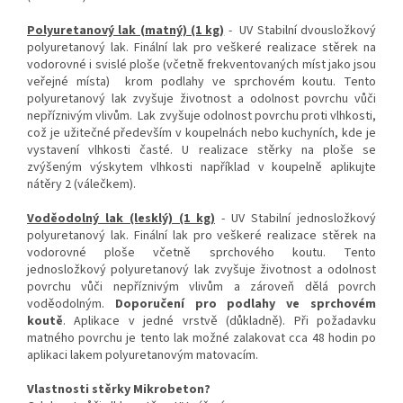
Polyuretanový lak (matný) (1 kg)
- UV Stabilní dvousložkový
polyuretanový lak. Finální lak pro veškeré realizace stěrek na
vodorovné i svislé ploše (včetně frekventovaných míst jako jsou
veřejné místa) krom podlahy ve sprchovém koutu. Tento
polyuretanový lak zvyšuje životnost a odolnost povrchu vůči
nepříznivým vlivům. Lak zvyšuje odolnost povrchu proti vlhkosti,
což je užitečné především v koupelnách nebo kuchyních, kde je
vystavení vlhkosti časté. U realizace stěrky na ploše se
zvýšeným výskytem vlhkosti například v koupelně aplikujte
nátěry 2 (válečkem).
Voděodolný lak (lesklý) (1 kg)
- UV Stabilní jednosložkový
polyuretanový lak. Finální lak pro veškeré realizace stěrek na
vodorovné ploše včetně sprchového koutu. Tento
jednosložkový polyuretanový lak zvyšuje životnost a odolnost
povrchu vůči nepříznivým vlivům a zároveň dělá povrch
voděodolným.
Doporučení pro podlahy ve sprchovém
koutě
. Aplikace v jedné vrstvě (důkladně). Při požadavku
matného povrchu je tento lak možné zalakovat cca 48 hodin po
aplikaci lakem polyuretanovým matovacím.
Vlastnosti stěrky Mikrobeton?