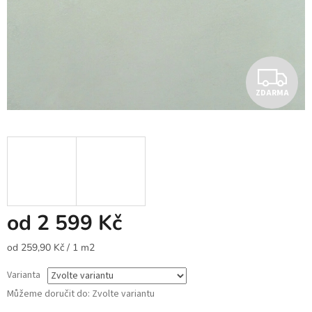
Z
ZDARMA
D
A
R
M
A
od
2 599 Kč
Měrná
od 259,90 Kč / 1 m2
cena:
Varianta
Můžeme doručit do:
Zvolte variantu