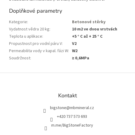
Doplňkové parametry
Kategorie
:
Betonové stěrky
Vydatnost vědra 20 kg
:
10 m2 ve dvou vrstvách
Teplota u aplikace
:
+5 ° C až + 25 ° C
Propustnost pro vodní páru V
:
V2
Permeabilita vody v kapal. fázi W
:
W2
Soudržnost
:
≥ 0,6MPa
Z
á
p
a
Kontakt
t
í
bigstone
@
mbmineral.cz
+420 737 573 693
m.me/BigStoneFactory