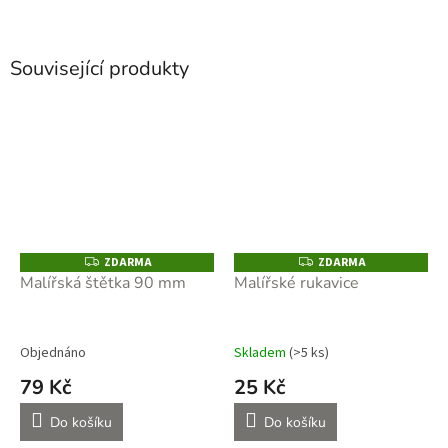
Související produkty
ZDARMA
ZDARMA
Z
Z
D
D
Malířská štětka 90 mm
Malířské rukavice
A
A
R
R
M
M
A
A
Objednáno
Skladem
(>5 ks)
79 Kč
25 Kč
Do košíku
Do košíku