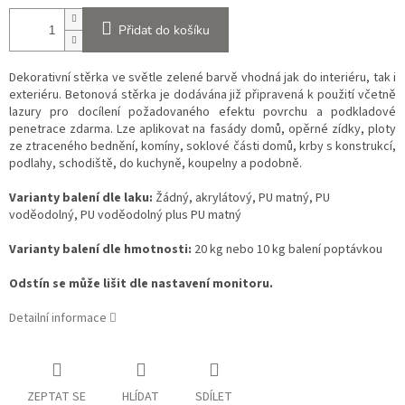
Přidat do košíku
Dekorativní stěrka ve světle zelené barvě vhodná jak do interiéru, tak i
exteriéru. Betonová stěrka je dodávána již připravená k použití včetně
lazury pro docílení požadovaného efektu povrchu a podkladové
penetrace zdarma. Lze aplikovat na fasády domů, opěrné zídky, ploty
ze ztraceného bednění, komíny, soklové části domů, krby s konstrukcí,
podlahy, schodiště, do kuchyně, koupelny a podobně.
Varianty balení dle laku:
Žádný, akrylátový, PU matný, PU
voděodolný, PU voděodolný plus PU matný
Varianty balení dle hmotnosti:
20 kg nebo 10 kg balení poptávkou
Odstín se může lišit dle nastavení monitoru.
Detailní informace
ZEPTAT SE
HLÍDAT
SDÍLET