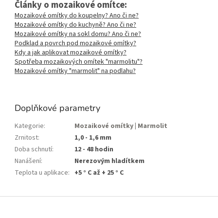
Články o mozaikové omítce:
Mozaikové omítky do koupelny? Ano či ne?
Mozaikové omítky do kuchyně? Ano či ne?
Mozaikové omítky na sokl domu? Ano či ne?
Podklad a povrch pod mozaikové omítky?
Kdy a jak aplikovat mozaikové omítky?
Spotřeba mozaikových omítek "marmolitu"?
Mozaikové omítky "marmolit" na podlahu?
Doplňkové parametry
Kategorie
:
Mozaikové omítky | Marmolit
Zrnitost
:
1,0 - 1,6 mm
Doba schnutí
:
12 - 48 hodin
Nanášení
:
Nerezovým hladítkem
Teplota u aplikace
:
+5 ° C až + 25 ° C
Z
á