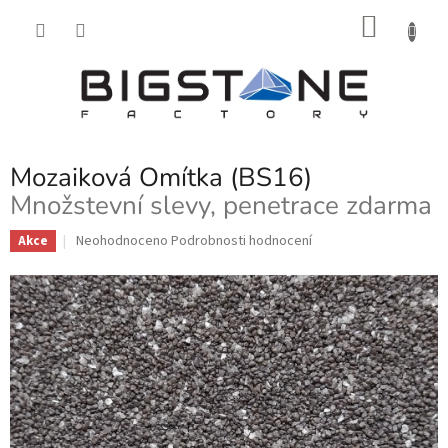
Přejít
NÁKU
na
obsah
KOŠÍK
Mozaiková Omítka (BS16)
Množstevní slevy, penetrace zdarma
Průměrné
Neohodnoceno
Podrobnosti hodnocení
Akce
hodnocení
produktu
je
0,0
z
5
hvězdiček.