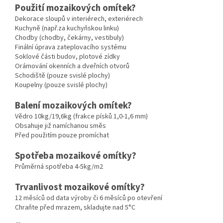
Použití mozaikových omítek?
Dekorace sloupů v interiérech, exteriérech
Kuchyně (např.za kuchyňskou linku)
Chodby (chodby, čekárny, vestibuly)
Finální úprava zateplovacího systému
Soklové části budov, plotové zídky
Orámování okenních a dveřních otvorů
Schodiště (pouze svislé plochy)
Koupelny (pouze svislé plochy)
Balení mozaikových omítek?
Vědro 10kg/19,6kg (frakce písků 1,0-1,6 mm)
Obsahuje již namíchanou směs
Před použitím pouze promíchat
Spotřeba mozaikové omítky?
Průměrná spotřeba 4-5kg/m2
Trvanlivost mozaikové omítky?
12 měsíců od data výroby či 6 měsíců po otevření
Chraňte před mrazem, skladujte nad 5°C