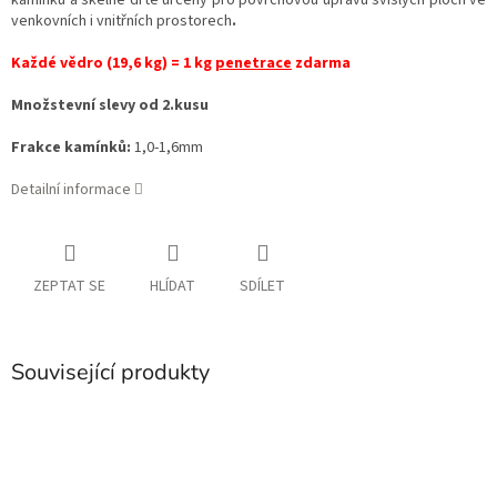
kamínků a skelné drtě určený pro povrchovou úpravu svislých ploch ve
venkovních i vnitřních prostorech
.
Každé vědro (19,6 kg) = 1 kg
penetrace
zdarma
Množstevní slevy od 2.kusu
Frakce kamínků:
1,0-1,6mm
Detailní informace
ZEPTAT SE
HLÍDAT
SDÍLET
Související produkty