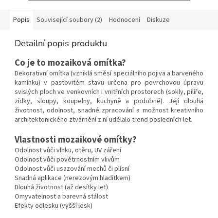
Popis
Související soubory (2)
Hodnocení
Diskuze
Detailní popis produktu
Co je to mozaiková omítka?
Dekorativní omítka (vzniklá směsí speciálního pojiva a barveného
kamínku) v pastovitém stavu určena pro povrchovou úpravu
svislých ploch ve venkovních i vnitřních prostorech (sokly, pilíře,
zídky, sloupy, koupelny, kuchyně a podobně). Její dlouhá
životnost, odolnost, snadné zpracování a možnost kreativního
architektonického ztvárnění z ní udělalo trend posledních let.
Vlastnosti mozaikové omítky?
Odolnost vůči vlhku, otěru, UV záření
Odolnost vůči povětrnostním vlivům
Odolnost vůči usazování mechů či plísní
Snadná aplikace (nerezovým hladítkem)
Dlouhá životnost (až desítky let)
Omyvatelnost a barevná stálost
Efekty odlesku (vyšší lesk)