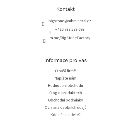
p
a
Kontakt
t
í
bigstone
@
mbmineral.cz
+420 737 573 693
m.me/BigStoneFactory
Informace pro vás
O naší firmě
Napište nám
Hodnocení obchodu
Blog o produktech
Obchodní podmínky
Ochrana osobních údajů
Kde nás najdete?