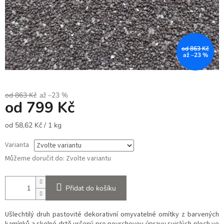
od 863 Kč
až –23 %
od 863 Kč
až –23 %
od
799 Kč
Měrná
od 58,62 Kč / 1 kg
cena:
Varianta
Můžeme doručit do:
Zvolte variantu
Přidat do košíku
Ušlechtilý druh pastovité dekorativní omyvatelné omítky z barvených