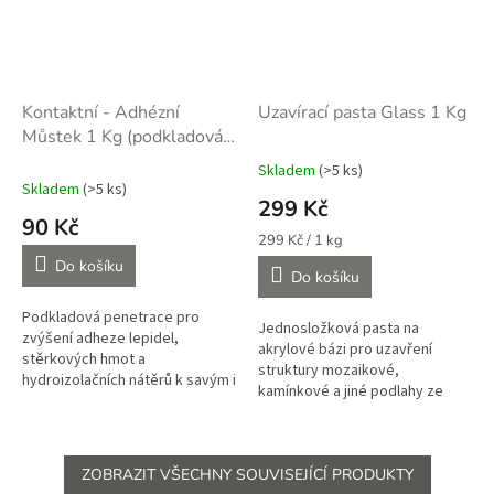
Kontaktní - Adhézní
Uzavírací pasta Glass 1 Kg
Můstek 1 Kg (podkladová
penetrace)
Skladem
(>5 ks)
Průměrné
Skladem
(>5 ks)
hodnocení
299 Kč
produktu
90 Kč
je
Měrná
299 Kč / 1 kg
5,0
cena:
Do košíku
Do košíku
z
5
Podkladová penetrace pro
hvězdiček.
Jednosložková pasta na
zvýšení adheze lepidel,
akrylové bázi pro uzavření
stěrkových hmot a
struktury mozaikové,
hydroizolačních nátěrů k savým i
kamínkové a jiné podlahy ze
nesavým podkladům v interiéru i
suchého kameniva v interiéru či
exteriéru. Průměrná spotřeba
uzavření struktury mozaikových
0,3 kg na m2 v...
omítek v...
ZOBRAZIT VŠECHNY SOUVISEJÍCÍ PRODUKTY