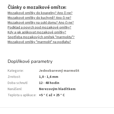
Články o mozaikové omítce:
Mozaikové omítky do koupelny? Ano či ne?
Mozaikové omítky do kuchyně? Ano či ne?
Mozaikové omítky na sokl domu? Ano či ne?
Podklad a povrch pod mozaikové omítky?
Kdy a jak aplikovat mozaikové omítky?
Spotřeba mozaikových omítek "marmolitu"?
Mozaikové omítky "marmolit" na podlahu?
Doplňkové parametry
Kategorie
:
Jednobarevný marmolit
Zrnitost
:
1,0 - 1,6 mm
Doba schnutí
:
12 - 48 hodin
Nanášení
:
Nerezovým hladítkem
Teplota u aplikace
:
+5 ° C až + 25 ° C
Z