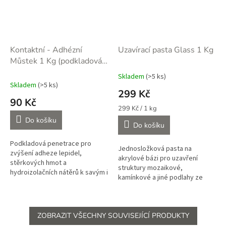
Kontaktní - Adhézní
Uzavírací pasta Glass 1 Kg
Můstek 1 Kg (podkladová
penetrace)
Skladem
(>5 ks)
Průměrné
Skladem
(>5 ks)
hodnocení
299 Kč
produktu
90 Kč
je
Měrná
299 Kč / 1 kg
5,0
cena:
Do košíku
Do košíku
z
5
Podkladová penetrace pro
hvězdiček.
Jednosložková pasta na
zvýšení adheze lepidel,
akrylové bázi pro uzavření
stěrkových hmot a
struktury mozaikové,
hydroizolačních nátěrů k savým i
kamínkové a jiné podlahy ze
nesavým podkladům v interiéru i
suchého kameniva v interiéru či
exteriéru. Průměrná spotřeba
uzavření struktury mozaikových
0,3 kg na m2 v...
omítek v...
ZOBRAZIT VŠECHNY SOUVISEJÍCÍ PRODUKTY