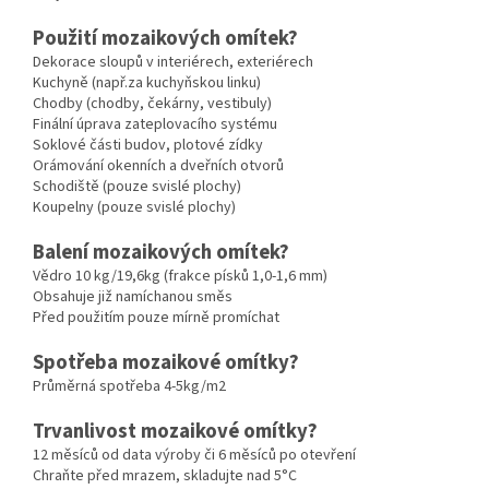
Použití mozaikových omítek?
Dekorace sloupů v interiérech, exteriérech
Kuchyně (např.za kuchyňskou linku)
Chodby (chodby, čekárny, vestibuly)
Finální úprava zateplovacího systému
Soklové části budov, plotové zídky
Orámování okenních a dveřních otvorů
Schodiště (pouze svislé plochy)
Koupelny (pouze svislé plochy)
Balení mozaikových omítek?
Vědro 10 kg/19,6kg (frakce písků 1,0-1,6 mm)
Obsahuje již namíchanou směs
Před použitím pouze mírně promíchat
Spotřeba mozaikové omítky?
Průměrná spotřeba 4-5kg/m2
Trvanlivost mozaikové omítky?
12 měsíců od data výroby či 6 měsíců po otevření
Chraňte před mrazem, skladujte nad 5°C