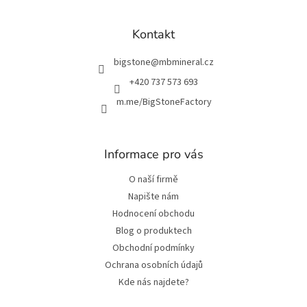
á
p
a
Kontakt
t
í
bigstone
@
mbmineral.cz
+420 737 573 693
m.me/BigStoneFactory
Informace pro vás
O naší firmě
Napište nám
Hodnocení obchodu
Blog o produktech
Obchodní podmínky
Ochrana osobních údajů
Kde nás najdete?