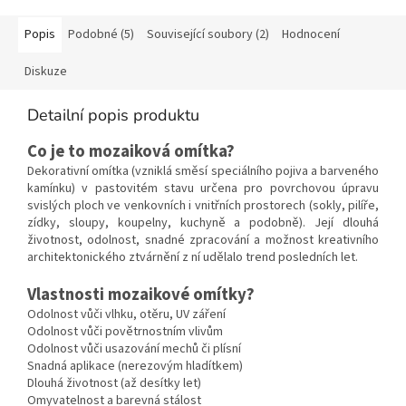
Popis
Podobné (5)
Související soubory (2)
Hodnocení
Diskuze
Detailní popis produktu
Co je to mozaiková omítka?
Dekorativní omítka (vzniklá směsí speciálního pojiva a barveného
kamínku) v pastovitém stavu určena pro povrchovou úpravu
svislých ploch ve venkovních i vnitřních prostorech (sokly, pilíře,
zídky, sloupy, koupelny, kuchyně a podobně). Její dlouhá
životnost, odolnost, snadné zpracování a možnost kreativního
architektonického ztvárnění z ní udělalo trend posledních let.
Vlastnosti mozaikové omítky?
Odolnost vůči vlhku, otěru, UV záření
Odolnost vůči povětrnostním vlivům
Odolnost vůči usazování mechů či plísní
Snadná aplikace (nerezovým hladítkem)
Dlouhá životnost (až desítky let)
Omyvatelnost a barevná stálost