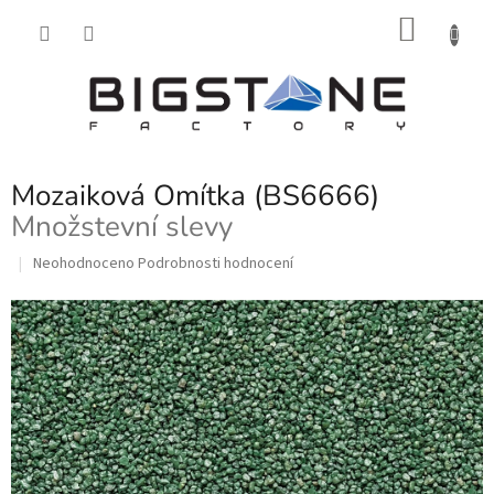
Přejít
NÁKU
na
obsah
KOŠÍK
Mozaiková Omítka (BS6666)
Množstevní slevy
Průměrné
Neohodnoceno
Podrobnosti hodnocení
hodnocení
produktu
je
0,0
z
5
hvězdiček.