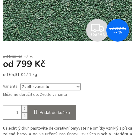
Z
od 863 Kč
–7 %
ZDARMA
D
A
od 863 Kč
–7 %
od
799 Kč
R
Měrná
od 65,31 Kč / 1 kg
M
cena:
Varianta
A
Můžeme doručit do:
Zvolte variantu
Přidat do košíku
Ušlechtilý druh pastovité dekorativní omyvatelné omítky vzniklý z písku
zelené barvy a pojiva určený pro úpravu svislých ploch v interiéru a