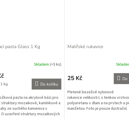
M
A
ací pasta Glass 1 Kg
Malířské rukavice
Skladem
(>5 ks)
Sklad
né
ní
Kč
u
25 Kč
Do 
 1 kg
Do košíku
Pletené bezešvé nylonové
ožková pasta na akrylové bázi pro
rukavice velikosti L s tenkou vrstvo
í struktury mozaikové, kamínkové a
polyuretanu v dlani a na prstech a 
ek.
lahy ze suchého kameniva v
manžetou. Foto je pouze ilustrační.
u či uzavření struktury mozaikových
Objednání je možné...
..