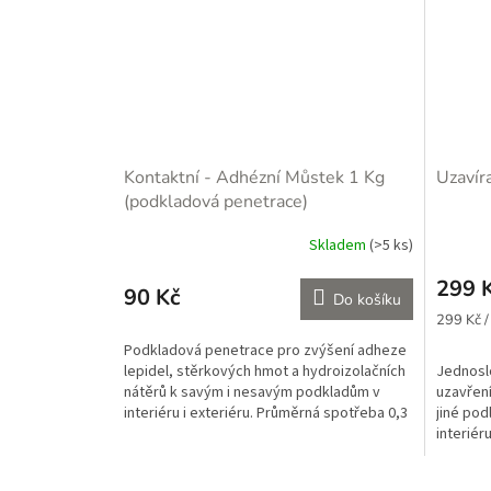
Kontaktní - Adhézní Můstek 1 Kg
Uzavír
(podkladová penetrace)
Skladem
(>5 ks)
Průměr
hodnoce
299 
produkt
90 Kč
Do košíku
je
Měrná
299 Kč /
5,0
cena:
Podkladová penetrace pro zvýšení adheze
z
lepidel, stěrkových hmot a hydroizolačních
Jednosl
5
nátěrů k savým i nesavým podkladům v
uzavřen
hvězdič
interiéru i exteriéru. Průměrná spotřeba 0,3
jiné pod
kg na m2 v...
interiér
omítek v.