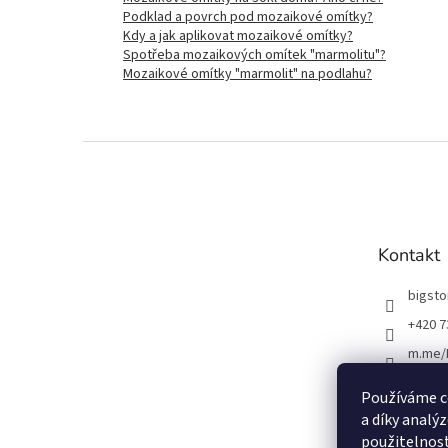
Podklad a povrch pod mozaikové omítky?
Kdy a jak aplikovat mozaikové omítky?
Spotřeba mozaikových omítek "marmolitu"?
Mozaikové omítky "marmolit" na podlahu?
Z
á
p
a
t
Kontakt
í
bigst
+420 7
m.me/
Používáme c
a díky analý
použitelnost