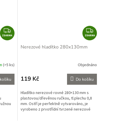
Z
Z
ZDARMA
D
ZDARMA
D
A
A
Nerezové hladítko 280x130mm
R
R
M
M
A
A
em
(>5 ks)
Objednáno
119 Kč
košíku
Do košíku
Hladítko nerezové rovné 280×130 mm s
u
plastovou/dřevěnou ručkou, tl.plechu 0,8
pružnou
mm. Ostří je perfektně vytvarováno, je
vyrobeno z prvotřídní tvrzené nerezové
oceli. Používá se...