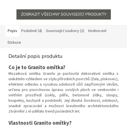
exteriéru. Průměrná spotřeba
uzavření struktury mozaikových
0,3 kg na m2 v...
omítek v...
ZOBRAZIT VŠECHNY SOUVISEJÍCÍ PRODUKTY
Popis
Podobné (4)
Související soubory (2)
Hodnocení
Diskuze
Detailní popis produktu
Co je to Granito omítka?
Mozaiková omítka Granito je pastovitá dekorativní omítka s
unikátním vzhledem ve stylu přírodních povrchů (žula, pískovec),
efektem odlesku a vysokou odolností vůči nepříznivým vlivům,
určena pro povrchovou úpravu svislých ploch ve venkovním i
vnitřním prostředí (sokly, pilíře, betonové zídky, sloupy,
koupelny, kuchyně a podobně). Její dlouhá životnost, odolnost,
snadné zpracování a možnost kreativního architektonického
ztvárnění z ní udělalo trend posledních let.
Vlastnosti Granito omítky?