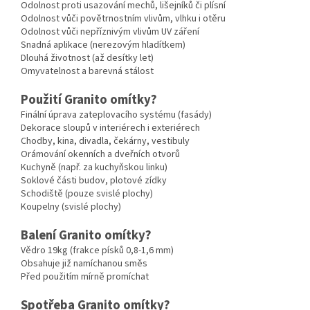
Odolnost proti usazování mechů, lišejníků či plísní
Odolnost vůči povětrnostním vlivům, vlhku i otěru
Odolnost vůči nepříznivým vlivům UV záření
Snadná aplikace (nerezovým hladítkem)
Dlouhá životnost (až desítky let)
Omyvatelnost a barevná stálost
Použití Granito omítky?
Finální úprava zateplovacího systému (fasády)
Dekorace sloupů v interiérech i exteriérech
Chodby, kina, divadla, čekárny, vestibuly
Orámování okenních a dveřních otvorů
Kuchyně (např. za kuchyňskou linku)
Soklové části budov, plotové zídky
Schodiště (pouze svislé plochy)
Koupelny (svislé plochy)
Balení Granito omítky?
Vědro 19kg (frakce písků 0,8-1,6 mm)
Obsahuje již namíchanou směs
Před použitím mírně promíchat
Spotřeba Granito omítky?