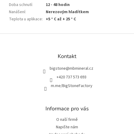
Doba schnutí
:
12 - 48 hodin
Nanášení
:
Nerezovým hladítkem
Teplota u aplikace
:
+5 ° C až + 25 ° C
Z
á
p
a
Kontakt
t
í
bigstone
@
mbmineral.cz
+420 737 573 693
m.me/BigStoneFactory
Informace pro vás
O naší firmě
Napište nám