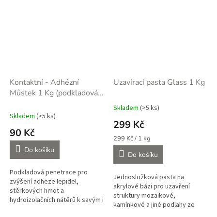
Kontaktní - Adhézní
Uzavírací pasta Glass 1 Kg
Můstek 1 Kg (podkladová
penetrace)
Skladem
(>5 ks)
Průměrné
Skladem
(>5 ks)
hodnocení
299 Kč
produktu
90 Kč
je
Měrná
299 Kč / 1 kg
5,0
cena:
Do košíku
Do košíku
z
5
Podkladová penetrace pro
hvězdiček.
Jednosložková pasta na
zvýšení adheze lepidel,
akrylové bázi pro uzavření
stěrkových hmot a
struktury mozaikové,
hydroizolačních nátěrů k savým i
kamínkové a jiné podlahy ze
nesavým podkladům v interiéru i
suchého kameniva v interiéru či