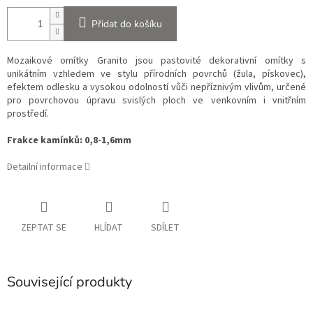
Přidat do košíku
Mozaikové omítky Granito jsou pastovité dekorativní omítky s
unikátním vzhledem ve stylu přírodních povrchů (žula, pískovec),
efektem odlesku a vysokou odolností vůči nepříznivým vlivům, určené
pro povrchovou úpravu svislých ploch ve venkovním i vnitřním
prostředí.
Frakce kamínků: 0,8-1,6mm
Detailní informace
ZEPTAT SE
HLÍDAT
SDÍLET
Související produkty