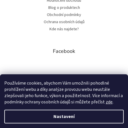
Hodnocení obchodu
Blog o produktech
Obchodní podmínky
Ochrana osobních údajů
Kde nás najdete?
Facebook
Přijímáme online platby
Používáme cookies, abychom Vám umožnili pohodlné
prohlížení webu a díky analýze provozu webu neustále
zlepšovali jeho funkce, výkon a použitelnost. Více informací a
podmínky ochrany osobních údajů si můžete přečíst
zde
.
Nastavení
Vytvořil Shoptet