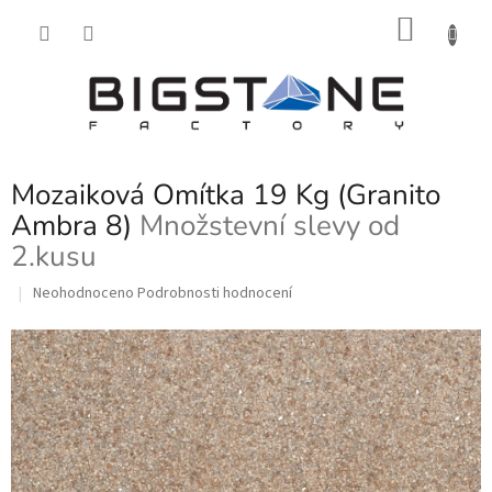
Přejít
NÁKU
na
obsah
KOŠÍK
Mozaiková Omítka 19 Kg (Granito
Ambra 8)
Množstevní slevy od
2.kusu
Průměrné
Neohodnoceno
Podrobnosti hodnocení
hodnocení
produktu
je
0,0
z
5
hvězdiček.