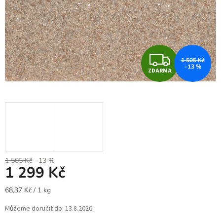
Z
1 505 Kč
–13 %
ZDARMA
D
A
R
M
A
1 505 Kč
–13 %
1 299 Kč
Měrná
68,37 Kč / 1 kg
cena:
Můžeme doručit do:
13.8.2026