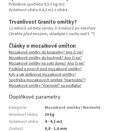
Průměrná spotřeba 4,5-5 kg/m2
Vydatnost vědra 4-4,3 m2 z vědra
Trvanlivost Granito omítky?
12 měsíců od data výroby či 6 měsíců po otevření
Chraňte před mrazem, skladujte v suchu nad 5 °C
Články o mozaikové omítce:
Mozaikové omítky do koupelny? Ano či ne?
Mozaikové omítky do kuchyně? Ano či ne?
Mozaikové omítky na sokl domu? Ano či ne?
Podklad a povrch pod mozaikové omítky?
Kdy a jak aplikovat mozaikové omítky?
Spotřeba mozaikových omítek "marmolitu"?
Mozaikové omítky "marmolit" na podlahu?
Doplňkové parametry
Kategorie
:
Mozaikové omítky | Marmolit
Hmotnost vědra
:
19 kg
Vydatnost vědra
:
4 - 4,3 m2
Zrnitost
:
0,8 - 1,6 mm