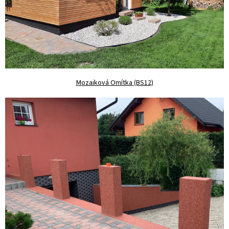
Mozaiková Omítka (BS12)