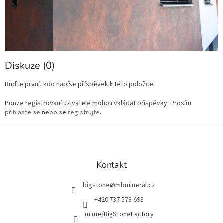
Diskuze (0)
Buďte první, kdo napíše příspěvek k této položce.
Pouze registrovaní uživatelé mohou vkládat příspěvky. Prosím
přihlaste se
nebo se
registrujte
.
Z
á
p
a
Kontakt
t
í
bigstone
@
mbmineral.cz
+420 737 573 693
m.me/BigStoneFactory