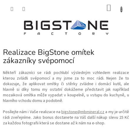
Přejít
NÁKU
na
obsah
KOŠÍK
Realizace BigStone omítek
zákazníky svépomocí
Někteří zákazníci se rádi pochlubí výsledným vzhledem realizace
kterou zvládli svépomocí a my jsme za to moc rádi. Nejen že to
dokazuje, že aplikovat omítky či stěrky zvládne i domácí kutil, ale
hlavně si díky tomu my ostatní dokážeme představit jak například
mozaiková omítka může vypadat v koupelně, u vstupu do kuchyně, u
hlavního vchodu domu a podobně.
Posílejte nám i Vaše realizace na
bigstone@mbmineral.cz
a my je určitě
rádi zveřejníme. Jak
o bonus dostanete na Váš další nákup slevu 25 Kč
za každou fotografii která se dostane až k nám na e-shop.