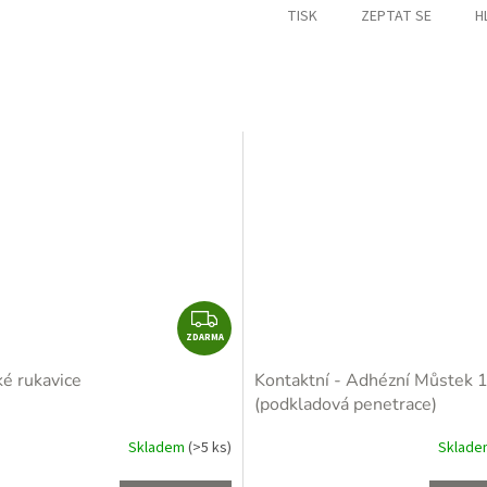
TISK
ZEPTAT SE
H
M
A
Z
ZDARMA
D
A
ké rukavice
Kontaktní - Adhézní Můstek 
R
(podkladová penetrace)
M
A
Skladem
(>5 ks)
Sklad