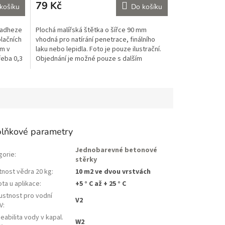
79 Kč
košíku
Do košíku
 adheze
Plochá malířská štětka o šířce 90 mm
olačních
vhodná pro natírání penetrace, finálního
ům v
laku nebo lepidla. Foto je pouze ilustrační.
řeba 0,3
Objednání je možné pouze s dalším
materiálem.
lňkové parametry
Jednobarevné betonové
gorie
:
stěrky
tnost vědra 20 kg
:
10 m2 ve dvou vrstvách
ta u aplikace
:
+5 ° C až + 25 ° C
ustnost pro vodní
V2
V
:
abilita vody v kapal.
W2