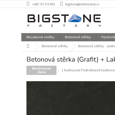
Přejít
+420 737 573 693
bigstone@mbmineral.cz
na
obsah
Mozaikové omítky
Betonové stěrky
Pastovit
Domů
Betonové stěrky
Betonové stěrky - Jed
Betonová stěrka (Grafit) + L
Množstevní
Průměrné
1 hodnocení
Podrobnosti hodnoce
sleva
hodnocení
produktu
je
5,0
z
5
hvězdiček.