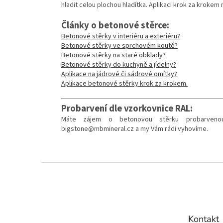
hladit celou plochou hladítka. Aplikaci krok za krokem
Články o betonové stěrce:
Betonové stěrky v interiéru a exteriéru?
Betonové stěrky ve sprchovém koutě?
Betonové stěrky na staré obklady?
Betonové stěrky do kuchyně a jídelny?
Aplikace na jádrové či sádrové omítky?
Aplikace betonové stěrky krok za krokem.
Probarvení dle vzorkovnice RAL:
Máte zájem o betonovou stěrku probarveno
bigstone@mbmineral.cz a my Vám rádi vyhovíme.
Z
á
p
a
t
Kontakt
í