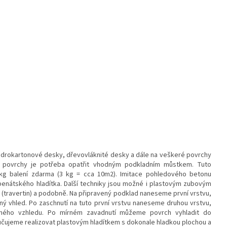
 sádrokartonové desky, dřevovláknité desky a dále na veškeré povrchy
yto povrchy je potřeba opatřit vhodným podkladním můstkem. Tuto
g balení zdarma (3 kg = cca 10m2). Imitace pohledového betonu
enátského hladítka. Další techniky jsou možné i plastovým zubovým
m (travertin) a podobně. Na připravený podklad naneseme první vrstvu,
 vhled. Po zaschnutí na tuto první vrstvu naneseme druhou vrstvu,
ného vzhledu. Po mírném zavadnutí můžeme povrch vyhladit do
ručujeme realizovat plastovým hladítkem s dokonale hladkou plochou a