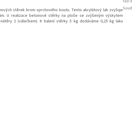
fázi 
Soud
onových stěrek krom sprchového koutu. Tento akrylátový lak zvyšuje
ivům. U realizace betonové stěrky na ploše se zvýšeným výskytem
te nátěry 2 (válečkem). K balení stěrky 5 kg dodáváme 0,25 kg laku