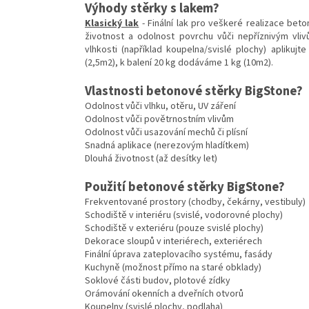
Výhody stěrky s lakem?
Klasický lak
- Finální lak pro veškeré realizace bet
životnost a odolnost povrchu vůči nepříznivým vl
vlhkosti (například koupelna/svislé plochy) aplikuj
(2,5m2), k balení 20 kg dodáváme 1 kg (10m2).
Vlastnosti betonové stěrky BigStone?
Odolnost vůči vlhku, otěru, UV záření
Odolnost vůči povětrnostním vlivům
Odolnost vůči usazování mechů či plísní
Snadná aplikace (nerezovým hladítkem)
Dlouhá životnost (až desítky let)
Použití betonové stěrky BigStone?
Frekventované prostory (chodby, čekárny, vestibuly)
Schodiště v interiéru (svislé, vodorovné plochy)
Schodiště v exteriéru (pouze svislé plochy)
Dekorace sloupů v interiérech, exteriérech
Finální úprava zateplovacího systému, fasády
Kuchyně (možnost přímo na staré obklady)
Soklové části budov, plotové zídky
Orámování okenních a dveřních otvorů
Koupelny (svislé plochy, podlaha)