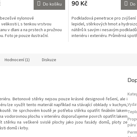
č
90 Kč
Do košíku
Do 
 bezešvé nylonové
Podkladová penetrace pro zvýšení
 velikosti L s tenkou vrstvou
lepidel, stěrkových hmot a hydroiz
anu v dlani a na prstech a pružnou
nátěrů k savým i nesavým podklad
. Foto je pouze ilustrační.
interiéru i exteriéru. Průměrná spot
í je možné...
kg na m2 v...
Hodnocení (1)
Diskuze
Dop
Kate
xteriéru. Betonové stěrky nejsou pouze krásné designové řešení, ale i
Vyda
éru lze využít tento materiál například na stávající obklady v kuchyni,
outě. Ve sprchovém koutě je potřeba stěrku opatřit finálním lakem
Teplo
y na vodorovnou plochu v interiéru doporučujeme povrch opatřit lakem
Prop
ít stěrku na veškeré svislé plochy jako jsou fasády domů, ploty ze
páru 
sti domů i krby.
Perme