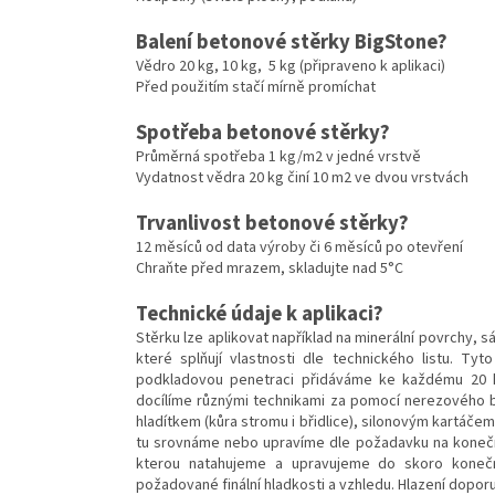
Balení betonové stěrky BigStone?
Vědro 20 kg, 10 kg, 5 kg (připraveno k aplikaci)
Před použitím stačí mírně promíchat
Spotřeba betonové stěrky?
Průměrná spotřeba 1 kg/m2 v jedné vrstvě
Vydatnost vědra 20 kg činí 10 m2 ve dvou vrstvách
Trvanlivost betonové stěrky?
12 měsíců od data výroby či 6 měsíců po otevření
Chraňte před mrazem, skladujte nad 5°C
Technické údaje k aplikaci?
Stěrku lze aplikovat například na minerální povrchy,
které splňují vlastnosti dle technického listu. T
podkladovou penetraci přidáváme ke každému 20 k
docílíme různými technikami za pomocí nerezového b
hladítkem (kůra stromu i břidlice), silonovým kartáče
tu srovnáme nebo upravíme dle požadavku na konečný
kterou natahujeme a upravujeme do skoro koneč
požadované finální hladkosti a vzhledu. Hlazení dopo