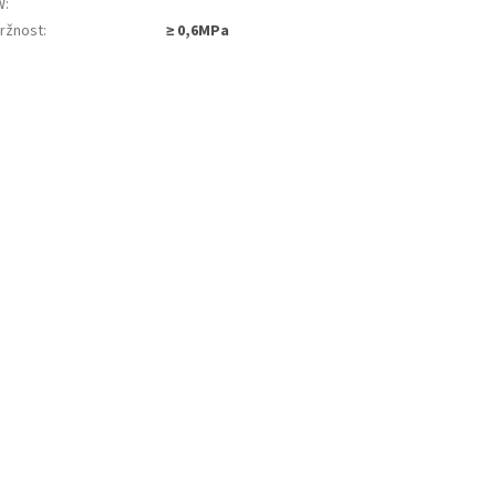
W
:
ržnost
:
≥ 0,6MPa