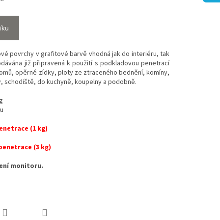
íku
ové povrchy v grafitové barvě vhodná jak do interiéru, tak
odávána již připravená k použití s podkladovou penetrací
domů, opěrné zídky, ploty ze ztraceného bednění, komíny,
y, schodiště, do kuchyně, koupelny a podobně.
kg
ou
enetrace (1 kg)
penetrace (3 kg)
vení monitoru.