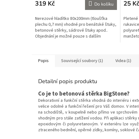
319 Kč
25 K
Do košíku
Nerezové hladítko 80x200mm (tloušťka
Pletené
plechu 0,7 mm) vhodné pro benátské štuky,
rukavice
betonové stěrky, sádrové štuky apod..
polyuret
Objednání je možné pouze s dalším
manžetou
materiálem.
Objednán
Popis
Související soubory (1)
Videa (1)
Detailní popis produktu
Co je to betonová stěrka BigStone?
Dekorativní a funkční stěrka vhodná do interiéru i e
velice odolné a funkční řešení pro Váš domov. V interi
na schodiště, v koupelně nebo přímo ve sprchovém k
vhodným pro stále zatížení vodou. Při aplikaci stěrk
epoxidovým či polyuretanovým. V exteriéru lze využ
ztraceného bednění, opěrné zídky, komíny, soklové čá