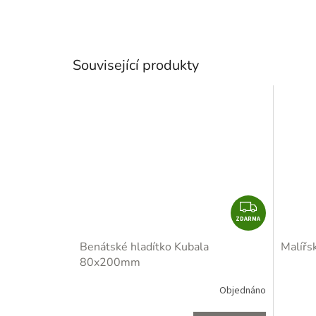
Související produkty
Z
ZDARMA
D
A
Benátské hladítko Kubala
Malířs
R
80x200mm
M
A
Objednáno