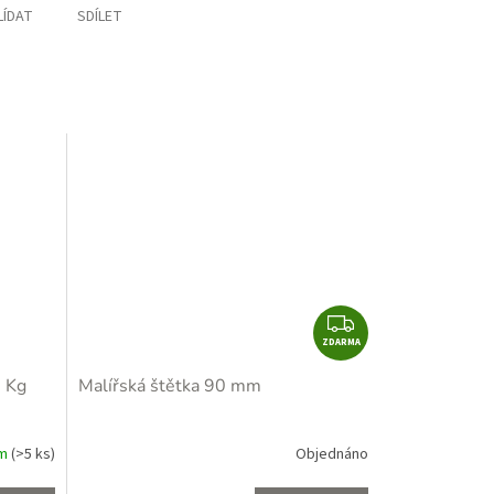
LÍDAT
SDÍLET
Z
ZDARMA
D
A
1 Kg
Malířská štětka 90 mm
R
M
A
em
(>5 ks)
Objednáno