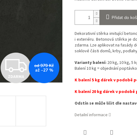
Přidat do koš
Dekorativní stěrka imitující beton
i exteriéru. Betonová stěrka je d
zdarma. Lze aplikovat na fasády 
soklové části domů, krby, podlah
Z
Varianty balení:
20 kg, 10 kg, 5 
od 979 Kč
Balení 10 kg = objednání poptávk
až –27 %
ZDARMA
D
K balení 5 kg dárek v podobě p
K balení 20 kg dárek v podobě 
A
Odstín se může lišit dle nasta
Detailní informace
R