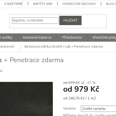
O NAŠÍ FIRMĚ
NAPIŠTE NÁM
HODNOCENÍ OBCHODU
BLOG 
HLEDAT
é omítky
Kamenné koberce
Příslušenství
Křemičité písk
nobarevné
Betonová stěrka (Grafit) + Lak
+ Penetrace zdarma
ak
+ Penetrace zdarma
ní
od 979 Kč
až –27 %
od
979 Kč
Měrná
od 246,70 Kč / 1 m2
cena:
Varianta
Můžeme doručit do:
Zvolte varian