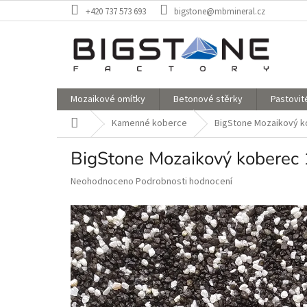
Přejít
+420 737 573 693
bigstone@mbmineral.cz
na
obsah
Mozaikové omítky
Betonové stěrky
Pastovit
Domů
Kamenné koberce
BigStone Mozaikový k
BigStone Mozaikový kobere
Průměrné
Neohodnoceno
Podrobnosti hodnocení
hodnocení
produktu
je
0,0
z
5
hvězdiček.