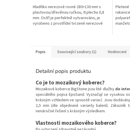
Hladítko nerezové rovné 280×130 mm s
Pletené
plastovou/dřevěnou ručkou, tl.plechu 0,8
rukavice
mm. Ostří je perfektně vytvarováno, je
polyuret
vyrobeno z prvotřídní tvrzené nerezové
manžetou
oceli. Používá se...
Objednán
Popis
Související soubory (1)
Hodnocení
Detailní popis produktu
Co je to mozaikový koberec?
Mozaikové koberce BigStone jsou lité dlažby
do inte
speciálního pojiva EpoSand. Vyznačují se vysokou 
krásným vzhledem ve spoustě variací. Jsou dodávány 
2,5 mm (dle objednané varianty balení). Zákazník 
nenáročné řešení s krásným výsledkem.
Vlastnosti mozaikového koberce?
Po vytvrzení zdravotně nezávadný