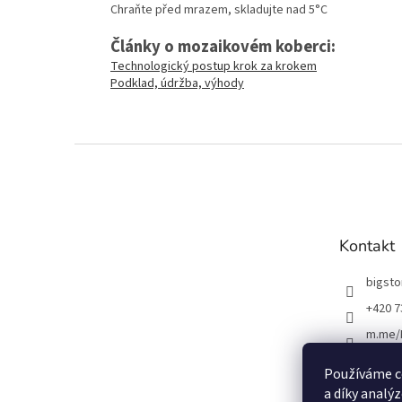
Chraňte před mrazem, skladujte nad 5°C
Články o mozaikovém koberci:
Technologický postup krok za krokem
Podklad, údržba, výhody
Z
á
p
a
t
Kontakt
í
bigst
+420 7
m.me/
Používáme c
a díky analý