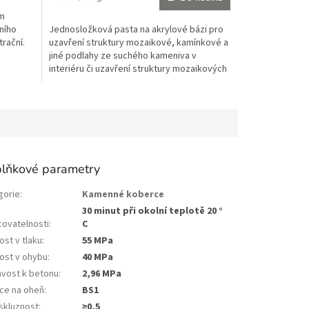
5,0
cena:
mm
z
lního
Jednosložková pasta na akrylové bázi pro
5
trační.
uzavření struktury mozaikové, kamínkové a
hvězdiček.
jiné podlahy ze suchého kameniva v
interiéru či uzavření struktury mozaikových
omítek v...
lňkové parametry
gorie
:
Kamenné koberce
a
30 minut při okolní teplotě 20 °
covatelnosti
:
C
st v tlaku
:
55 MPa
ost v ohybu
:
40 MPa
avost k betonu
:
2,96 MPa
ce na oheň
:
BS1
iskluznost
:
≥0,5