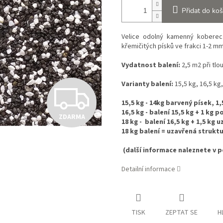
Přidat do koš
Velice odolný kamenný kobere
křemičitých písků ve frakci 1-2 mm
Vydatnost balení:
2,5 m2 při tl
Varianty balení:
15,5 kg, 16,5 kg
Z
15,5 kg - 14kg barvený písek, 1
16,5 kg - balení 15,5 kg + 1 kg
ZDARMA
D
18 kg - balení 16,5 kg + 1,5 kg 
18 kg balení = uzavřená strukt
(další informace naleznete v 
A
Detailní informace
R
TISK
ZEPTAT SE
H