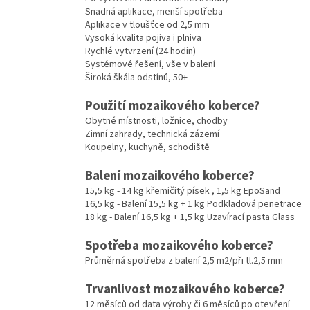
Snadná aplikace, menší spotřeba
Aplikace v tloušťce od 2,5 mm
Vysoká kvalita pojiva i plniva
Rychlé vytvrzení (24 hodin)
Systémové řešení, vše v balení
Široká škála odstínů, 50+
Použití mozaikového koberce?
Obytné místnosti, ložnice, chodby
Zimní zahrady, technická zázemí
Koupelny, kuchyně, schodiště
Balení mozaikového koberce?
15,5 kg - 14 kg křemičitý písek , 1,5 kg EpoSand
16,5 kg - Balení 15,5 kg + 1 kg Podkladová penetrace
18 kg - Balení 16,5 kg + 1,5 kg Uzavírací pasta Glass
Spotřeba mozaikového koberce?
Průměrná spotřeba z balení 2,5 m2/při tl.2,5 mm
Trvanlivost mozaikového koberce?
12 měsíců od data výroby či 6 měsíců po otevření