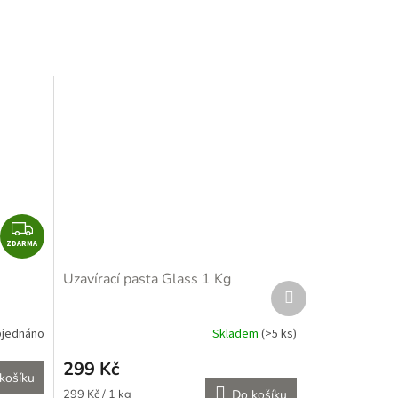
Z
ZDARMA
D
A
Uzavírací pasta Glass 1 Kg
Další
R
produkt
M
A
jednáno
Skladem
(>5 ks)
Průměrné
hodnocení
299 Kč
produktu
košíku
je
Měrná
299 Kč / 1 kg
Do košíku