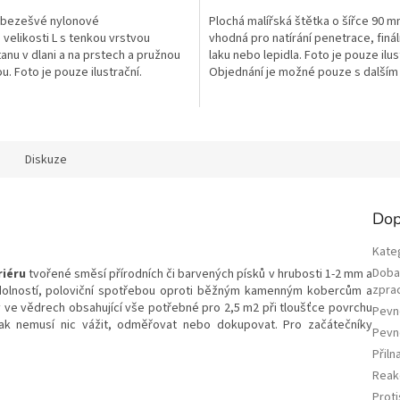
 bezešvé nylonové
Plochá malířská štětka o šířce 90 
 velikosti L s tenkou vrstvou
vhodná pro natírání penetrace, finá
anu v dlani a na prstech a pružnou
laku nebo lepidla. Foto je pouze ilus
. Foto je pouze ilustrační.
Objednání je možné pouze s dalším
í je možné...
materiálem.
Diskuze
Dop
Kate
Dob
riéru
tvořené směsí přírodních či barvených písků v hrubosti 1-2 mm a
zpra
odolností, poloviční spotřebou oproti běžným kamenným kobercům a
ve vědrech obsahující vše potřebné pro 2,5 m2 při tloušťce povrchu
Pevno
tak nemusí nic vážit, odměřovat nebo dokupovat. Pro začátečníky
Pevn
Přiln
Reak
Prot