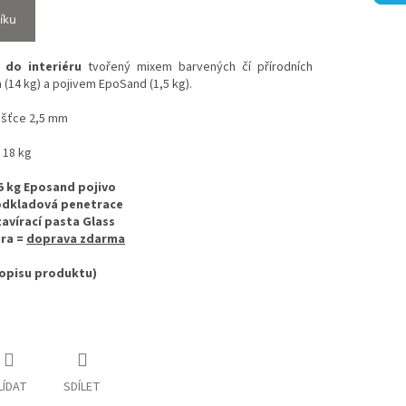
íku
c
do interiéru
tvořený mixem barvených čí přírodních
 (14 kg) a pojivem EpoSand (1,5 kg).
oušťce 2,5 mm
, 18 kg
,5 kg Eposand pojivo
 podkladová penetrace
uzavírací pasta Glass
ura =
doprava zdarma
popisu produktu)
LÍDAT
SDÍLET