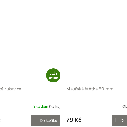
M
A
Z
ZDARMA
D
A
ké rukavice
Malířská štětka 90 mm
R
M
A
Skladem
(>5 ks)
Ob
č
79 Kč
Do košíku
Do 