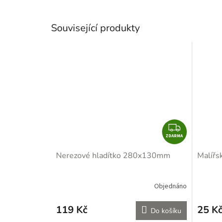
Související produkty
Z
ZDARMA
D
A
Nerezové hladítko 280x130mm
Malířs
R
M
A
Objednáno
119 Kč
25 K
Do košíku