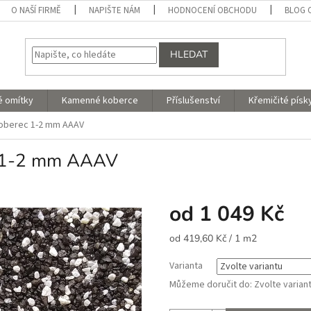
O NAŠÍ FIRMĚ
NAPIŠTE NÁM
HODNOCENÍ OBCHODU
BLOG 
HLEDAT
é omítky
Kamenné koberce
Příslušenství
Křemičité písk
oberec 1-2 mm AAAV
c 1-2 mm AAAV
od
1 049 Kč
Měrná
od 419,60 Kč / 1 m2
cena:
Varianta
Můžeme doručit do:
Zvolte varian