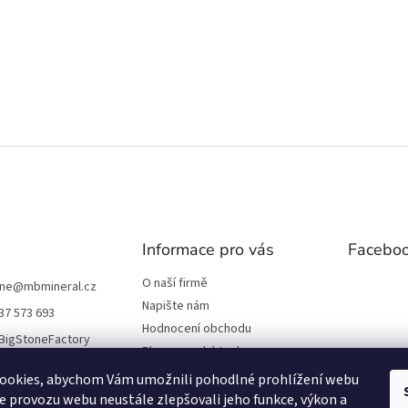
Informace pro vás
Facebo
O naší firmě
one
@
mbmineral.cz
Napište nám
37 573 693
Hodnocení obchodu
BigStoneFactory
Blog o produktech
Obchodní podmínky
ookies, abychom Vám umožnili pohodlné prohlížení webu
Ochrana osobních údajů
ze provozu webu neustále zlepšovali jeho funkce, výkon a