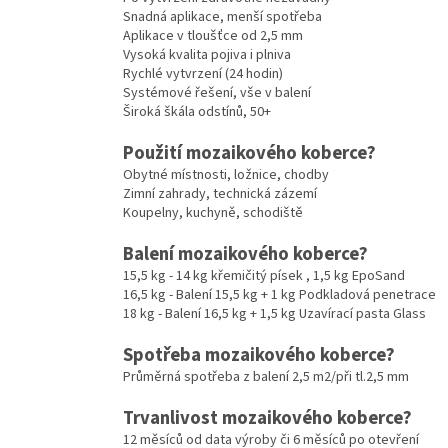
Snadná aplikace, menší spotřeba
Aplikace v tloušťce od 2,5 mm
Vysoká kvalita pojiva i plniva
Rychlé vytvrzení (24 hodin)
Systémové řešení, vše v balení
Široká škála odstínů, 50+
Použití mozaikového koberce?
Obytné místnosti, ložnice, chodby
Zimní zahrady, technická zázemí
Koupelny, kuchyně, schodiště
Balení mozaikového koberce?
15,5 kg - 14 kg křemičitý písek , 1,5 kg EpoSand
16,5 kg - Balení 15,5 kg + 1 kg Podkladová penetrace
18 kg - Balení 16,5 kg + 1,5 kg Uzavírací pasta Glass
Spotřeba mozaikového koberce?
Průměrná spotřeba z balení 2,5 m2/při tl.2,5 mm
Trvanlivost mozaikového koberce?
12 měsíců od data výroby či 6 měsíců po otevření