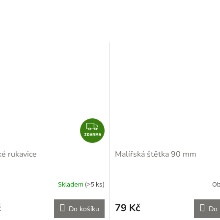
M
A
Z
ZDARMA
D
A
ké rukavice
Malířská štětka 90 mm
R
M
A
Skladem
(>5 ks)
Ob
č
79 Kč
Do košíku
Do 