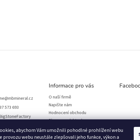
Informace pro vás
Facebo
O naší firmě
one
@
mbmineral.cz
Napište nám
37 573 693
Hodnocení obchodu
BigStoneFactory
Blog o produktech
Obchodní podmínky
ookies, abychom Vám umožnili pohodlné prohlížení webu
Ochrana osobních údajů
ze provozu webu neustále zlepšovali jeho funkce, výkon a