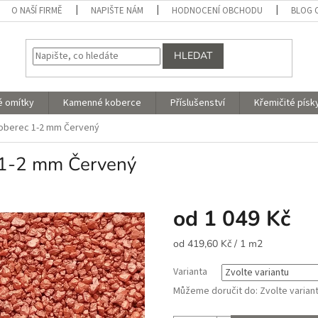
O NAŠÍ FIRMĚ
NAPIŠTE NÁM
HODNOCENÍ OBCHODU
BLOG 
HLEDAT
é omítky
Kamenné koberce
Příslušenství
Křemičité písk
oberec 1-2 mm Červený
 1-2 mm Červený
od
1 049 Kč
Měrná
od 419,60 Kč / 1 m2
cena:
Varianta
Můžeme doručit do:
Zvolte varian