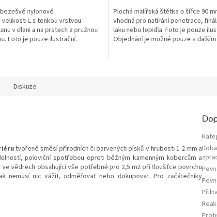
 bezešvé nylonové
Plochá malířská štětka o šířce 90 
 velikosti L s tenkou vrstvou
vhodná pro natírání penetrace, finá
anu v dlani a na prstech a pružnou
laku nebo lepidla. Foto je pouze ilus
. Foto je pouze ilustrační.
Objednání je možné pouze s dalším
í je možné...
materiálem.
Diskuze
Dop
Kate
Dob
riéru
tvořené směsí přírodních či barvených písků v hrubosti 1-2 mm a
zpra
odolností, poloviční spotřebou oproti běžným kamenným kobercům a
ve vědrech obsahující vše potřebné pro 2,5 m2 při tloušťce povrchu
Pevno
tak nemusí nic vážit, odměřovat nebo dokupovat. Pro začátečníky
Pevn
Přiln
Reak
Prot