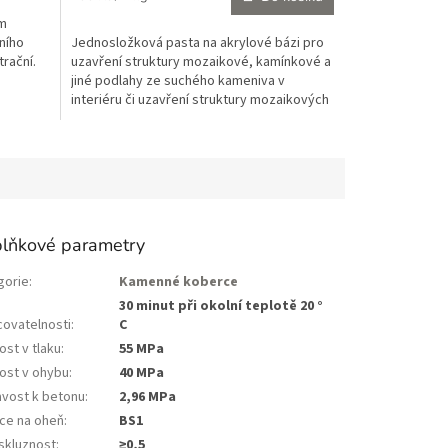
5,0
cena:
mm
z
lního
Jednosložková pasta na akrylové bázi pro
5
trační.
uzavření struktury mozaikové, kamínkové a
hvězdiček.
jiné podlahy ze suchého kameniva v
interiéru či uzavření struktury mozaikových
omítek v...
lňkové parametry
gorie
:
Kamenné koberce
a
30 minut při okolní teplotě 20 °
covatelnosti
:
C
st v tlaku
:
55 MPa
ost v ohybu
:
40 MPa
avost k betonu
:
2,96 MPa
ce na oheň
:
BS1
iskluznost
:
≥0,5