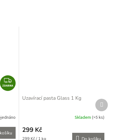
Z
ZDARMA
D
A
Uzavírací pasta Glass 1 Kg
Další
R
produkt
M
A
jednáno
Skladem
(>5 ks)
Průměrné
hodnocení
299 Kč
produktu
košíku
je
Měrná
299 Kč / 1 kg
Do košíku