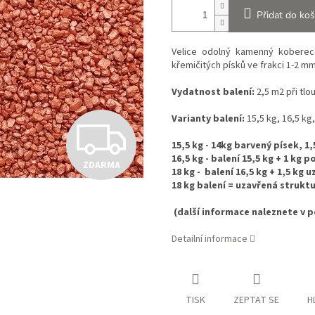
Přidat do koš
Velice odolný kamenný kobere
křemičitých písků ve frakci 1-2 mm
Vydatnost balení:
2,5 m2 při tl
Varianty balení:
15,5 kg, 16,5 kg
Z
15,5 kg - 14kg barvený písek, 1
16,5 kg - balení 15,5 kg + 1 kg
ZDARMA
D
18 kg - balení 16,5 kg + 1,5 kg 
18 kg balení = uzavřená strukt
(další informace naleznete v 
A
Detailní informace
R
TISK
ZEPTAT SE
H