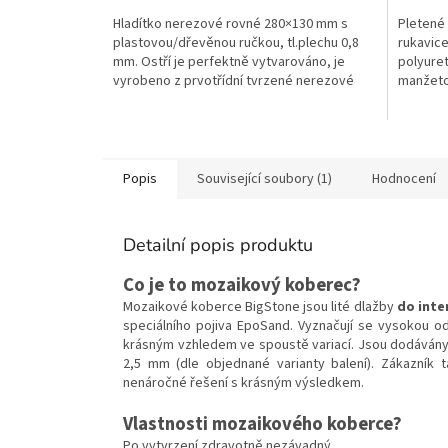
Hladítko nerezové rovné 280×130 mm s
Pletené
plastovou/dřevěnou ručkou, tl.plechu 0,8
rukavice
mm. Ostří je perfektně vytvarováno, je
polyuret
vyrobeno z prvotřídní tvrzené nerezové
manžetou
oceli. Používá se...
Objednán
Popis
Související soubory (1)
Hodnocení
Detailní popis produktu
Co je to mozaikový koberec?
Mozaikové koberce BigStone jsou lité dlažby
do inte
speciálního pojiva EpoSand. Vyznačují se vysokou 
krásným vzhledem ve spoustě variací. Jsou dodávány 
2,5 mm (dle objednané varianty balení). Zákazník 
nenáročné řešení s krásným výsledkem.
Vlastnosti mozaikového koberce?
Po vytvrzení zdravotně nezávadný