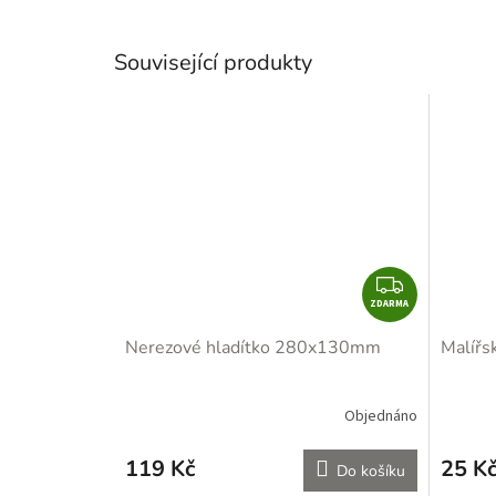
Související produkty
Z
ZDARMA
D
A
Nerezové hladítko 280x130mm
Malířs
R
M
A
Objednáno
119 Kč
25 K
Do košíku