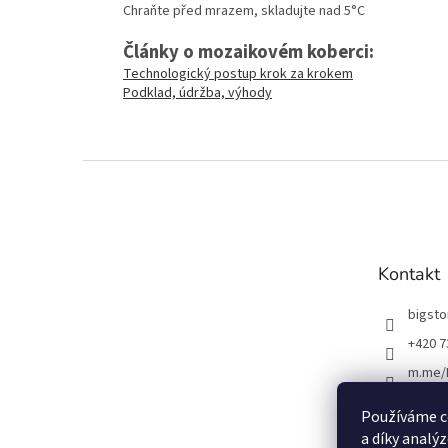
Chraňte před mrazem, skladujte nad 5°C
Články o mozaikovém koberci:
Technologický postup krok za krokem
Podklad, údržba, výhody
Z
á
p
a
t
Kontakt
í
bigst
+420 7
m.me/
Používáme c
a díky analý