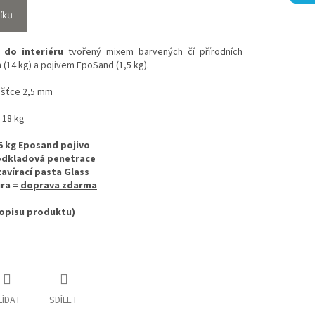
íku
c
do interiéru
tvořený mixem barvených čí přírodních
 (14 kg) a pojivem EpoSand (1,5 kg).
oušťce 2,5 mm
, 18 kg
,5 kg Eposand pojivo
 podkladová penetrace
uzavírací pasta Glass
ura =
doprava zdarma
popisu produktu)
LÍDAT
SDÍLET