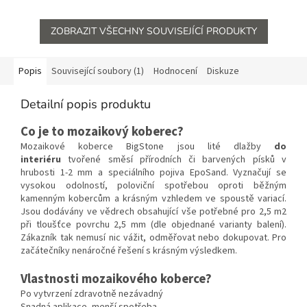
vyrobeno z prvotřídní tvrzené
Objednání je možné...
nerezové oceli. Používá se...
ZOBRAZIT VŠECHNY SOUVISEJÍCÍ PRODUKTY
Popis
Související soubory (1)
Hodnocení
Diskuze
Detailní popis produktu
Co je to mozaikový koberec?
Mozaikové koberce BigStone jsou lité dlažby
do
interiéru
tvořené směsí přírodních či barvených písků v
hrubosti 1-2 mm a speciálního pojiva EpoSand. Vyznačují se
vysokou odolností, poloviční spotřebou oproti běžným
kamenným kobercům a krásným vzhledem ve spoustě variací.
Jsou dodávány ve vědrech obsahující vše potřebné pro 2,5 m2
při tloušťce povrchu 2,5 mm (dle objednané varianty balení).
Zákazník tak nemusí nic vážit, odměřovat nebo dokupovat. Pro
začátečníky nenáročné řešení s krásným výsledkem.
Vlastnosti mozaikového koberce?
Po vytvrzení zdravotně nezávadný
Snadná aplikace, menší spotřeba