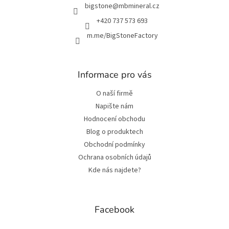
í
bigstone
@
mbmineral.cz
+420 737 573 693
m.me/BigStoneFactory
Informace pro vás
O naší firmě
Napište nám
Hodnocení obchodu
Blog o produktech
Obchodní podmínky
Ochrana osobních údajů
Kde nás najdete?
Facebook