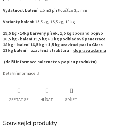
Vydatnost balení:
2,5 m2 při tloušťce 2,5 mm
Varianty balení:
15,5 kg, 16,5 kg, 18 kg
15,5 kg - 14kg barvený písek, 1,5 kg Eposand pojivo
16,5 kg - balení 15,5 kg + 1 kg podkladová penetrace
18 kg - balení 16,5 kg + 1,5 kg uzavírací pasta Glass
18 kg balení = uzavřená struktura =
doprava zdarma
(další informace naleznete v popisu produktu)
Detailní informace
ZEPTAT SE
HLÍDAT
SDÍLET
Související produkty