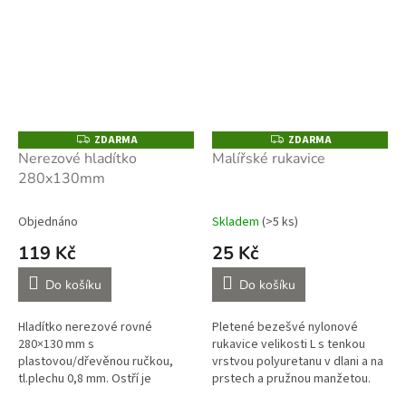
ZDARMA
ZDARMA
Z
Z
D
D
Nerezové hladítko
Malířské rukavice
A
A
280x130mm
R
R
M
M
A
A
Objednáno
Skladem
(>5 ks)
119 Kč
25 Kč
Do košíku
Do košíku
Hladítko nerezové rovné
Pletené bezešvé nylonové
280×130 mm s
rukavice velikosti L s tenkou
plastovou/dřevěnou ručkou,
vrstvou polyuretanu v dlani a na
tl.plechu 0,8 mm. Ostří je
prstech a pružnou manžetou.
perfektně vytvarováno, je
Foto je pouze ilustrační.