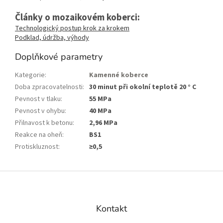
Články o mozaikovém koberci:
Technologický postup krok za krokem
Podklad, údržba, výhody
Doplňkové parametry
Kategorie
:
Kamenné koberce
Doba zpracovatelnosti
:
30 minut při okolní teplotě 20 ° C
Pevnost v tlaku
:
55 MPa
Pevnost v ohybu
:
40 MPa
Přilnavost k betonu
:
2,96 MPa
Reakce na oheň
:
BS1
Protiskluznost
:
≥0,5
Z
á
p
a
Kontakt
t