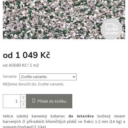
Z
ZDARMA
D
A
od
1 049 Kč
R
Měrná
od 419,60 Kč / 1 m2
cena:
M
Varianta
A
Můžeme doručit do:
Zvolte variantu
Přidat do košíku
Velice odolný kamenný koberec
do interiéru
tvořený mixem
barvených čí přírodních křemičitých písků ve frakci 1-2 mm (14 kg) a
pojivem EpoSand (1,5 kg).