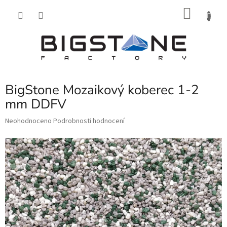
Přejít
NÁKU
na
obsah
KOŠÍK
BigStone Mozaikový koberec 1-2
mm DDFV
Průměrné
Neohodnoceno
Podrobnosti hodnocení
hodnocení
produktu
je
0,0
z
5
hvězdiček.