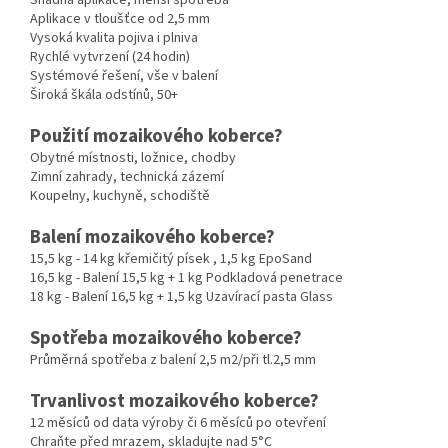
Aplikace v tloušťce od 2,5 mm
Vysoká kvalita pojiva i plniva
Rychlé vytvrzení (24 hodin)
Systémové řešení, vše v balení
Široká škála odstínů, 50+
Použití mozaikového koberce?
Obytné místnosti, ložnice, chodby
Zimní zahrady, technická zázemí
Koupelny, kuchyně, schodiště
Balení mozaikového koberce?
15,5 kg - 14 kg křemičitý písek , 1,5 kg EpoSand
16,5 kg - Balení 15,5 kg + 1 kg Podkladová penetrace
18 kg - Balení 16,5 kg + 1,5 kg Uzavírací pasta Glass
Spotřeba mozaikového koberce?
Průměrná spotřeba z balení 2,5 m2/při tl.2,5 mm
Trvanlivost mozaikového koberce?
12 měsíců od data výroby či 6 měsíců po otevření
Chraňte před mrazem, skladujte nad 5°C