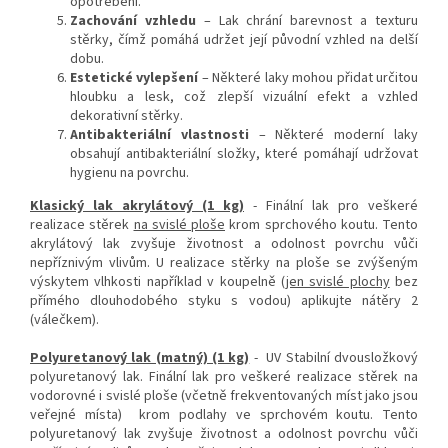
opotřebení.
Zachování vzhledu
– Lak chrání barevnost a texturu
stěrky, čímž pomáhá udržet její původní vzhled na delší
dobu.
Estetické vylepšení
– Některé laky mohou přidat určitou
hloubku a lesk, což zlepší vizuální efekt a vzhled
dekorativní stěrky.
Antibakteriální vlastnosti
– Některé moderní laky
obsahují antibakteriální složky, které pomáhají udržovat
hygienu na povrchu.
Klasický lak akrylátový (1 kg)
- Finální lak pro veškeré
realizace stěrek
na svislé ploše
krom sprchového koutu. Tento
akrylátový lak zvyšuje životnost a odolnost povrchu vůči
nepříznivým vlivům. U realizace stěrky na ploše se zvýšeným
výskytem vlhkosti například v koupelně (
jen svislé plochy
bez
přímého dlouhodobého styku s vodou) aplikujte nátěry 2
(válečkem).
Polyuretanový lak (matný) (1 kg)
- UV Stabilní dvousložkový
polyuretanový lak. Finální lak pro veškeré realizace stěrek na
vodorovné i svislé ploše (včetně frekventovaných míst jako jsou
veřejné místa) krom podlahy ve sprchovém koutu. Tento
polyuretanový lak zvyšuje životnost a odolnost povrchu vůči