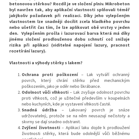
betonovou stěrkou? Rozdíl je ve složení plniv. Mikrobeton
byl navržen tak, aby aplikační vlastnosti splňovali téměř
jakýkoliv požadavek při realizaci. Díky jeho vylepšeným
vlastnostem lze snadněji docílit zcela hladkého povrchu
nebo ušetřit čas tím, že lze aplikovat obě vrstvy v jeden
den. Vylepšením prošla i lazurovací barva která má díky
jinému složení prodlouženou dobu schnutí což snižuje
rizika při aplikaci (viditelné napojení lazury, pracnost
rozetírání lazury).
Vlastnosti a výhody stěrky s lakem?
Ochrana proti poškození
– Lak vytváří ochranný
povrch, který chrání stěrku před mechanickým
poškozením, jako je oděr nebo škrábance.
Odolnost vůči vlhkosti
– Lak zvyšuje odolnost povrchu
proti vlhkosti, což je užitečné především v koupelnách
nebo kuchyních, kde je vystavení vlhkosti časté.
Snadná údržba
– Lakovaný povrch je snáze
udržovatelný, protože se na něm neusazují nečistoty a
skvrny se dají snadno odstranit.
Zvýšení životnosti
– Aplikací laku dojde k prodloužení
životnosti stěrky, která bude odolnější vůči běžnému