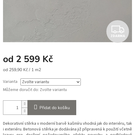
Z
ZDARMA
D
A
od
2 599 Kč
R
Měrná
od 259,90 Kč / 1 m2
cena:
M
Varianta
A
Můžeme doručit do:
Zvolte variantu
Přidat do košíku
Dekorativní stěrka v moderní barvě kašmíru vhodná jak do interiéru, tak
i exteriéru. Betonová stěrka je dodávána již připravená k použití včetně