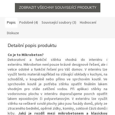
ZOBRAZIT VŠECHNY SOUVISEJÍCÍ PRODUKTY
Popis
Podobné (4)
Související soubory (3)
Hodnocení
Diskuze
Detailní popis produktu
Co je to Mikrobeton?
Dekorativní a funkční stěrka vhodná do interiéru i
exteriéru. Mikrobeton není pouze krásné designové řešení, ale i
velice odolné a funkční řešení pro Váš domov. V interiéru lze
využít tento materiál například na stávající obklady v kuchyni, na
schodiště, v koupelně nebo přímo ve sprchovém koutě. Ve
sprchovém koutě je potřeba stěrku opatřit finálním lakem
vhodným pro stále zatížení vodou. Při aplikaci stěrky na
vodorovnou plochu v interiéru doporučujeme povrch opatřit
lakem epoxidovým či polyuretanovým. V exteriéru lze využít
stěrku na veškeré svislé plochy jako jsou fasády domů, ploty ze
ztraceného bednění, opěrné zídky, komíny, soklové části domů i
krby.
Jaký je rozdíl mezi mikrobetonem a klasickou