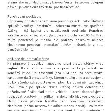
stejně jako například u malby barvou. Věřte, že zrovna oblepení
páskou je velice důležitý detail pro finální vzhled.
Penetrování podkladu
:
Připravený podklad penetrujeme pomocí válečku nebo štětky z
aplikační vaničky kontaktním - adhezním můstek ve spotřebě
0,25kg - 0,5 kg/m2 dle nasákavosti podkladu. Penetraci
válečkujte do kříže, aby byla pokryta plocha ve 100 %. Před
touto penetrací je možno dle potřeby aplikovat nejprve
hloubkovou penetraci. Kontaktní adhézní můstek je v setu
označen číslem 1.
Aplikace dekorativní stěrky
:
Na připravený podklad naneseme první vrstvu stěrky v co
nejtenčí tloušťce, tu srovnáme a upravíme dle požadavku na
konečný vhled. Po zaschnutí (cca 6-24 hod) na první vrstvu
naneseme další vrstvu stěrky, kterou natahujeme a upravujeme
do konečného vzhledu. U svislých ploch lze po mírném zavadnutí
(15-20 minut po aplikaci druhé vrstvy) povrch dohladit do
požadované finální hladkosti a vzhledu. Hlazení doporučujeme
realizovat plastovým hladítkem s dokonale hladkou plochou a
hladit celou plochou hladítka nebo kvalitním nerezovým
hladítkem (běžná nerezová hladítka mohou barvit). Po tomto
vyhlazení necháme stěrku zcela vytvrdnout. Po tomto vytvrdnutí