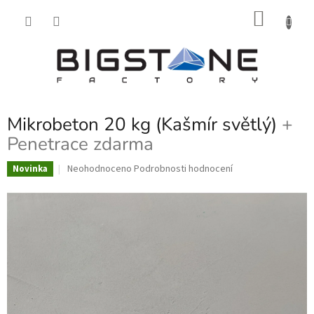
Přejít
NÁKU
na
obsah
KOŠÍK
Mikrobeton 20 kg (Kašmír světlý)
+
Penetrace zdarma
Průměrné
Neohodnoceno
Podrobnosti hodnocení
Novinka
hodnocení
produktu
je
0,0
z
5
hvězdiček.