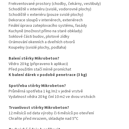
Frekventované prostory (chodby, čekárny, vestibuly)
Schodiště v interiéru (svislé, vodorovné plochy)
Schodiště v exteriéru (pouze svislé plochy)
Dekorace sloupů v interiérech, exteriérech
Finální úprava zateplovacího systému, fasády
Kuchyně (možnost přímo na staré obklady)
Soklové části budov, plotové zídky
Orámování okenních a dveřních otvorů
Koupelny (svislé plochy, podlaha)
Balení stěrky Mikrobeton?
Vědro 20 kg (připraveno k aplikaci)
Před použitím stačí mírně promíchat
K balení dárek v podobě penetrace (3 kg)
Spotřeba stěrky Mikrobeton?
Průměrná spotřeba 1 kg/m2 v jedné vrstvě
Vydatnost vědra 20 kg činí 10 m2 ve dvou vrstvách
Trvanlivost stěrky Mikrobeton?
12 měsíců od data výroby či 6 měsíců po otevření
Chraňte před mrazem, skladujte nad 5°C