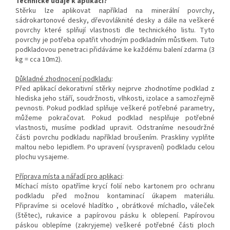
Technické údaje k aplikaci?
Stěrku lze aplikovat například na minerální povrchy,
sádrokartonové desky, dřevovláknité desky a dále na veškeré
povrchy které splňují vlastnosti dle technického listu. Tyto
povrchy je potřeba opatřit vhodným podkladním můstkem. Tuto
podkladovou penetraci přidáváme ke každému balení zdarma (3
kg = cca 10m2).
Důkladné zhodnocení podkladu
:
Před aplikací dekorativní stěrky nejprve zhodnotíme podklad z
hlediska jeho stáří, soudržnosti, vlhkosti, izolace a samozřejmě
pevnosti. Pokud podklad splňuje veškeré potřebné parametry,
můžeme pokračovat. Pokud podklad nesplňuje potřebné
vlastnosti, musíme podklad upravit. Odstraníme nesoudržné
části povrchu podkladu například broušením. Praskliny vyplňte
maltou nebo lepidlem. Po upravení (vyspravení) podkladu celou
plochu vysajeme.
Příprava místa a nářadí pro aplikaci
:
Míchací místo opatříme krycí folií nebo kartonem pro ochranu
podkladu před možnou kontaminací úkapem materiálu.
Připravíme si ocelové hladítko , obrátkové míchadlo, váleček
(štětec), rukavice a papírovou pásku k oblepení. Papírovou
páskou oblepíme (zakryjeme) veškeré potřebné části ploch