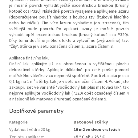
je možné povrch vyhladit ještě excentrickou bruskou (brusný
kotouč cca P320). Následně povrch vysajeme a aplikujeme lazuru
(doporučujeme použít hladítko s houbou tzv. štukové hladítko
nebo houbičku). Čím více lazuru vyhladíme (do ztracena), tím
světlejší bude povrch. Po aplikaci lazury je možné povrch
vyhladit opět excentrickou bruskou (brusný kotouč cca P320).
Díky tomu docílíme jiného efektu a vytvoříme (zvýrazníme) tzv.
"žíly". Stěrka je v setu označena číslem 2, lazura číslem 3.
Aplikace finálního laku
:
Finální lak aplikujte již na obroušenou a vyčištěnou plochu
dekorativní stěrky. Aplikujte důkladně po celé ploše pomocí
malířského válečku v co nejmenší spotřebě. Spotřeba laku je cca
0,1 kg na 1 m² stěrky. Lak je v setu označen číslem 4. Pokud jste
zakoupili set ve variantě "voděodolný lak plus matovací lak", tak
nejprve aplikujte Voděodolný lak (P120) opět označený číslem 4
a následně lak matovací (PUretan) označený číslem 5.
Doplňkové parametry
Kategorie
:
Betonové stěrky
Vydatnost vědra 20 kg
:
10 m2 ve dvou vrstvách
Teplota u aplikace
:
+5 ° C až + 25 ° C