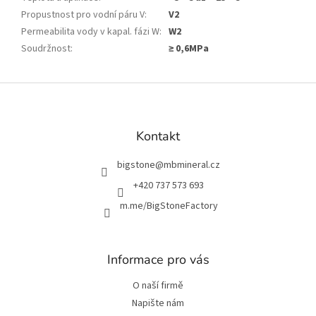
Propustnost pro vodní páru V
:
V2
Permeabilita vody v kapal. fázi W
:
W2
Soudržnost
:
≥ 0,6MPa
Z
á
p
a
Kontakt
t
í
bigstone
@
mbmineral.cz
+420 737 573 693
m.me/BigStoneFactory
Informace pro vás
O naší firmě
Napište nám