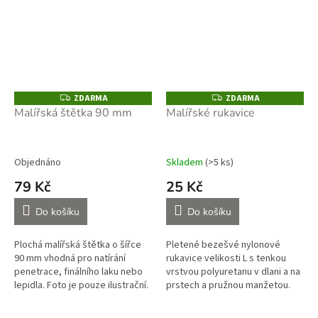
ZDARMA
ZDARMA
Z
Z
D
D
Malířská štětka 90 mm
Malířské rukavice
A
A
R
R
M
M
A
A
Objednáno
Skladem
(>5 ks)
79 Kč
25 Kč
Do košíku
Do košíku
Plochá malířská štětka o šířce
Pletené bezešvé nylonové
90 mm vhodná pro natírání
rukavice velikosti L s tenkou
penetrace, finálního laku nebo
vrstvou polyuretanu v dlani a na
lepidla. Foto je pouze ilustrační.
prstech a pružnou manžetou.
Objednání je možné pouze s
Foto je pouze ilustrační.
dalším materiálem.
Objednání je možné...