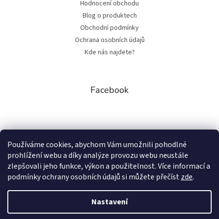
Hodnocení obchodu
Blog o produktech
Obchodní podmínky
Ochrana osobních údajů
Kde nás najdete?
Facebook
Přijímáme online platby
Používáme cookies, abychom Vám umožnili pohodlné
prohlížení webu a díky analýze provozu webu neustále
zlepšovali jeho funkce, výkon a použitelnost. Více informací a
podmínky ochrany osobních údajů si můžete přečíst
zde
.
Nastavení
Vytvořil Shoptet