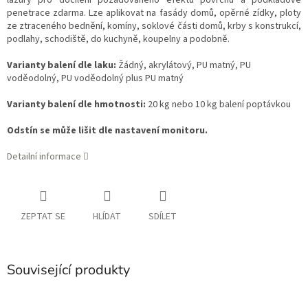
lazury pro docílení požadovaného efektu povrchu a podkladové
penetrace zdarma. Lze aplikovat na fasády domů, opěrné zídky, ploty
ze ztraceného bednění, komíny, soklové části domů, krby s konstrukcí,
podlahy, schodiště, do kuchyně, koupelny a podobně.
Varianty balení dle laku:
Žádný, akrylátový, PU matný, PU
voděodolný, PU voděodolný plus PU matný
Varianty balení dle hmotnosti:
20 kg nebo 10 kg balení poptávkou
Odstín se může lišit dle nastavení monitoru.
Detailní informace
ZEPTAT SE
HLÍDAT
SDÍLET
Související produkty