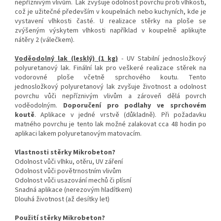
nepříznivým vlivům. Lak zvyšuje odolnost povrchu proti vlhkosti,
což je užitečné především v koupelnách nebo kuchyních, kde je
vystavení vlhkosti časté. U realizace stěrky na ploše se
zvýšeným výskytem vlhkosti například v koupelně aplikujte
nátěry 2 (válečkem).
Voděodolný lak (lesklý) (1 kg)
- UV Stabilní jednosložkový
polyuretanový lak. Finální lak pro veškeré realizace stěrek na
vodorovné ploše včetně sprchového koutu. Tento
jednosložkový polyuretanový lak zvyšuje životnost a odolnost
povrchu vůči nepříznivým vlivům a zároveň dělá povrch
voděodolným.
Doporučení pro podlahy ve sprchovém
koutě
. Aplikace v jedné vrstvě (důkladně). Při požadavku
matného povrchu je tento lak možné zalakovat cca 48 hodin po
aplikaci lakem polyuretanovým matovacím.
Vlastnosti stěrky Mikrobeton?
Odolnost vůči vlhku, otěru, UV záření
Odolnost vůči povětrnostním vlivům
Odolnost vůči usazování mechů či plísní
Snadná aplikace (nerezovým hladítkem)
Dlouhá životnost (až desítky let)
Použití stěrky Mikrobeton?